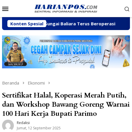
Loncat
Menu
ke
Mobile
konten
n C di Sungai Baliara Terus Beroperasi
Konten Spesial
Arpan Sahar 
Beranda
Ekonomi
Sertifikat Halal, Koperasi Merah Putih,
dan Workshop Bawang Goreng Warnai
100 Hari Kerja Bupati Parimo
Redaksi
Jumat, 12 September 2025