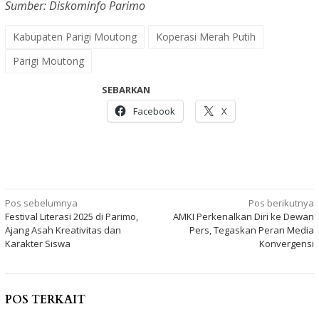
Sumber: Diskominfo Parimo
Kabupaten Parigi Moutong
Koperasi Merah Putih
Parigi Moutong
SEBARKAN
Facebook
X
Navigasi
Pos sebelumnya
Pos berikutnya
Festival Literasi 2025 di Parimo,
AMKI Perkenalkan Diri ke Dewan
pos
Ajang Asah Kreativitas dan
Pers, Tegaskan Peran Media
Karakter Siswa
Konvergensi
POS TERKAIT