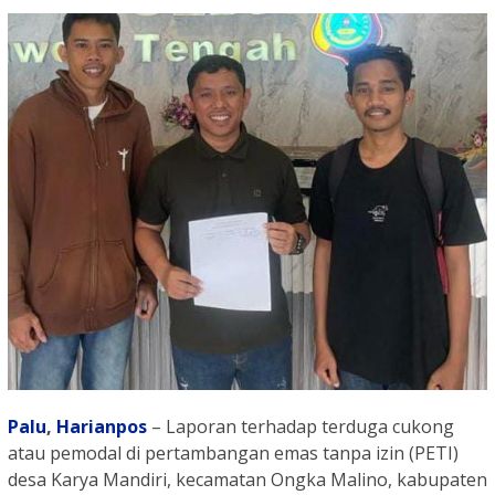
Palu
,
Harianpos
– Laporan terhadap terduga cukong
atau pemodal di pertambangan emas tanpa izin (PETI)
desa Karya Mandiri, kecamatan Ongka Malino, kabupaten