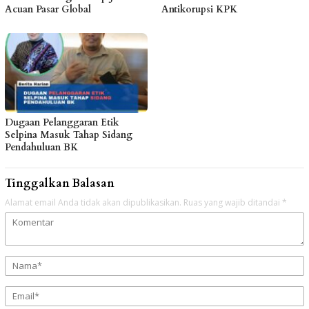
Acuan Pasar Global
Antikorupsi KPK
Dugaan Pelanggaran Etik
Selpina Masuk Tahap Sidang
Pendahuluan BK
Tinggalkan Balasan
Alamat email Anda tidak akan dipublikasikan.
Ruas yang wajib ditandai
*