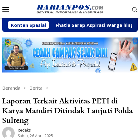
Loncat
Menu
ke
Mobile
konten
ran
Konten Spesial
Fhatia Serap Aspirasi Warga hingga Bantu Fasili
Beranda
Berita
Laporan Terkait Aktivitas PETI di
Karya Mandiri Ditindak Lanjuti Polda
Sulteng
Redaksi
Sabtu, 26 April 2025