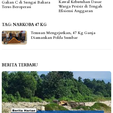
Kawal Kebutuhan Dasar
hingga Bantu Fasilitas
ara
Warga Pesisir di Tengah
Tempat Ibadah Pakai D
Efisiensi Anggaran
Pribadi
TAG:
NARKOBA 47 KG
Temuan Mengejutkan, 47 Kg Ganja
Diamankan Polda Sumbar
BERITA TERBARU