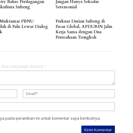
stry Bahas Perdagangan
Jangan Hanya Sekadar
ikultura Sulteng
Seremonial
 Muktamar PBNU
Perkuat Durian Sulteng di
dah di Palu Lewat Dialog
Pasar Global, APDURIN Jalin
ik
Kerja Sama dengan Dua
Perusahaan Tiongkok
.
Ruas yang wajib ditandai
*
aya pada peramban ini untuk komentar saya berikutnya.