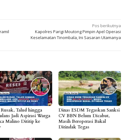
Pos berikutnya
ramil
Kapolres Parigi Moutong Pimpin Apel Operasi
Keselamatan Tinombala, Ini Sasaran Utamanya
n Rusak, Talud hingga
Dinas ESDM Tegaskan Sanksi
lans Jadi Aspirasi Warga
CV BBN Belum Dicabut,
a Malino Dititip ke
Masih Beroperasi Bakal
y
Ditindak Tegas