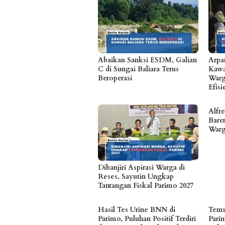
Abaikan Sanksi ESDM, Galian
Arpa
C di Sungai Baliara Terus
Kawa
Beroperasi
Warg
Efis
Alfr
Bare
Warg
Dibanjiri Aspirasi Warga di
Reses, Sayutin Ungkap
Tantangan Fiskal Parimo 2027
Hasil Tes Urine BNN di
Temu
Parimo, Puluhan Positif Terdiri
Pari