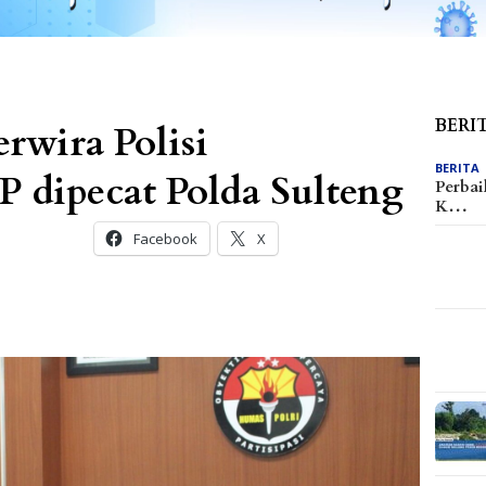
BERI
erwira Polisi
BERITA
 dipecat Polda Sulteng
Perbai
K…
Facebook
X