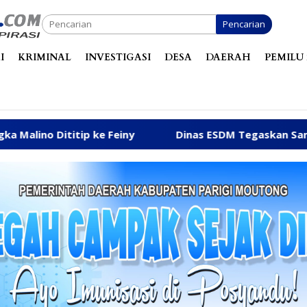
Pencarian
I
KRIMINAL
INVESTIGASI
DESA
DAERAH
PEMILU 
ny
Dinas ESDM Tegaskan Sanksi CV BBN Belum Dicabut