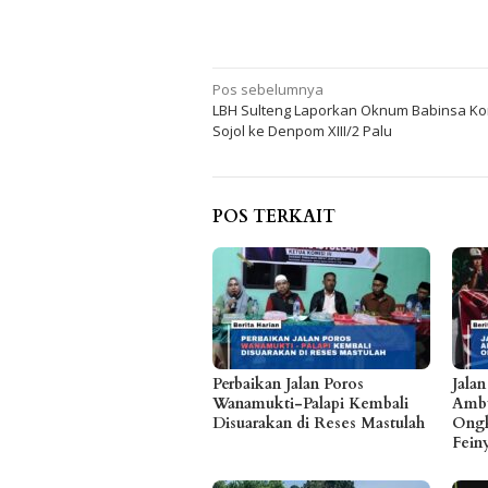
Navigasi
Pos sebelumnya
LBH Sulteng Laporkan Oknum Babinsa Ko
pos
Sojol ke Denpom XIII/2 Palu
POS TERKAIT
Perbaikan Jalan Poros
Jala
Wanamukti-Palapi Kembali
Ambu
Disuarakan di Reses Mastulah
Ongk
Fein