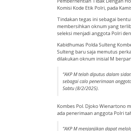
Pemberhentian Tidak Dengan Hor
Komisi Kode Etik Polri, pada Kami
Tindakan tegas ini sebagai bent
membersihkan oknum yang terliba
seleksi menjadi anggota Polri d
Kabidhumas Polda Sulteng Kombe
Sulteng baru saja memutus perka
dilakukan oknum inisial M berpang
“AKP M telah diputus dalam sida
sebagai calo penerimaan anggota
Sabtu (8/2/2025).
Kombes Pol. Djoko Wienartono me
ada penerimaan anggota Polri ta
“AKP M menjanjikan dapat melolo