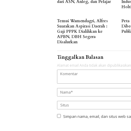
dari ASN, Anleg, dan Pelajar
Indu
Holt
Temui Wamendagri, Alfres
Peta
Suarakan Aspirasi Daerah :
Dibe
Gaji PPPK Dialihkan ke
Publ
APBN, DBH Segera
Disalurkan
Tinggalkan Balasan
Alamat email Anda tidak akan dipublikasikan
Simpan nama, email, dan situs web s