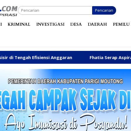
Pencarian
I
KRIMINAL
INVESTIGASI
DESA
DAERAH
PEMILU 
siensi Anggaran
Fhatia Serap Aspirasi Warga hingga 