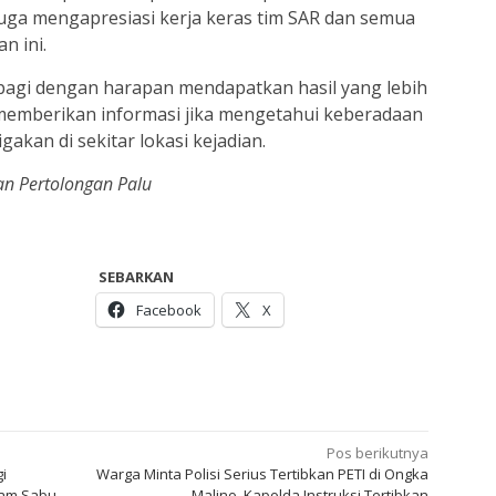
uga mengapresiasi kerja keras tim SAR dan semua
n ini.
 pagi dengan harapan mendapatkan hasil yang lebih
memberikan informasi jika mengetahui keberadaan
akan di sekitar lokasi kejadian.
an Pertolongan Palu
SEBARKAN
Facebook
X
Pos berikutnya
i
Warga Minta Polisi Serius Tertibkan PETI di Ongka
ram Sabu
Malino, Kapolda Instruksi Tertibkan