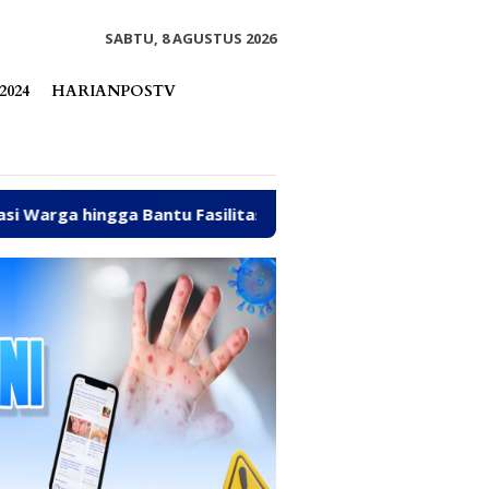
tutup
SABTU, 8 AGUSTUS 2026
2024
HARIANPOSTV
Bantu Fasilitas Tempat Ibadah Pakai Dana Pribadi
Di