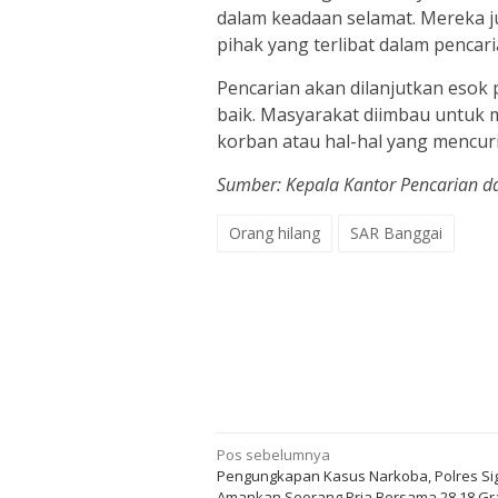
dalam keadaan selamat. Mereka j
pihak yang terlibat dalam pencaria
Pencarian akan dilanjutkan esok
baik. Masyarakat diimbau untuk 
korban atau hal-hal yang mencurig
Sumber: Kepala Kantor Pencarian d
Orang hilang
SAR Banggai
Navigasi
Pos sebelumnya
Pengungkapan Kasus Narkoba, Polres Sig
pos
Amankan Seorang Pria Bersama 28,18 G