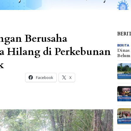
BERI
gan Berusaha
BERITA
 Hilang di Perkebunan
Dinas
Belu
k
Facebook
X