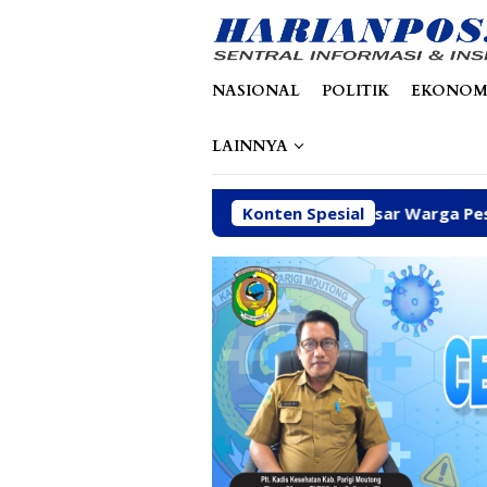
Loncat
tutup
ke
konten
NASIONAL
POLITIK
EKONOM
LAINNYA
itaskan Kawal Kebutuhan Dasar Warga Pesisir di Tengah Efi
Konten Spesial