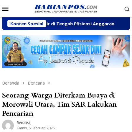
Loncat
Menu
ke
Mobile
konten
ga Pesisir di Tengah Efisiensi Anggaran
Konten Spesial
Fhatia Sera
Beranda
Bencana
Seorang Warga Diterkam Buaya di
Morowali Utara, Tim SAR Lakukan
Pencarian
Redaksi
Kamis, 6 Februari 2025