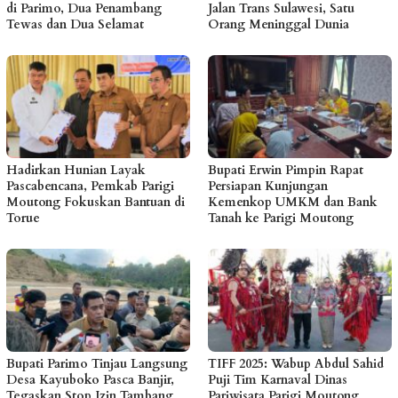
di Parimo, Dua Penambang
Jalan Trans Sulawesi, Satu
Tewas dan Dua Selamat
Orang Meninggal Dunia
Hadirkan Hunian Layak
Bupati Erwin Pimpin Rapat
Pascabencana, Pemkab Parigi
Persiapan Kunjungan
Moutong Fokuskan Bantuan di
Kemenkop UMKM dan Bank
Torue
Tanah ke Parigi Moutong
Bupati Parimo Tinjau Langsung
TIFF 2025: Wabup Abdul Sahid
Desa Kayuboko Pasca Banjir,
Puji Tim Karnaval Dinas
Tegaskan Stop Izin Tambang
Pariwisata Parigi Moutong