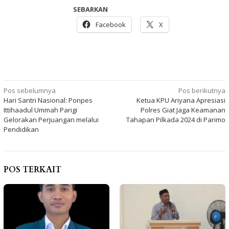
SEBARKAN
Facebook
X
Navigasi
Pos sebelumnya
Pos berikutnya
Hari Santri Nasional: Ponpes
Ketua KPU Ariyana Apresiasi
pos
Ittihaadul Ummah Parigi
Polres Giat Jaga Keamanan
Gelorakan Perjuangan melalui
Tahapan Pilkada 2024 di Parimo
Pendidikan
POS TERKAIT