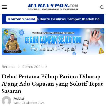
Loncat
Menu
ke
Mobile
konten
a hingga Bantu Fasilitas Tempat Ibadah Pakai Dana Pribadi
Konten Spesial
Beranda
Pemilu 2024
Debat Pertama Pilbup Parimo Diharap
Ajang Adu Gagasan yang Solutif Tepat
Sasaran
Redaksi
Rabu, 23 Oktober 2024