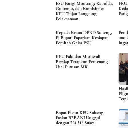
PSU Parigi Moutong: Kapolda,
FKUB
Gubernur, dan Komisioner
Keda
KPU Tinjau Langsung
Pari
Pelaksanaan
Kepada Ketua DPRD Sulteng,
Pemk
Pj Bupati Paparkan Kesiapan
untu
Pemkab Gelar PSU
Inga
KPU Palu dan Morowali
Bersiap Tetapkan Pemenang
Usai Putusan MK
Hasi
Pilg
Terpi
Rapat Pleno KPU Sulteng:
Paslon BERANI Unggul
dengan 724.518 Suara