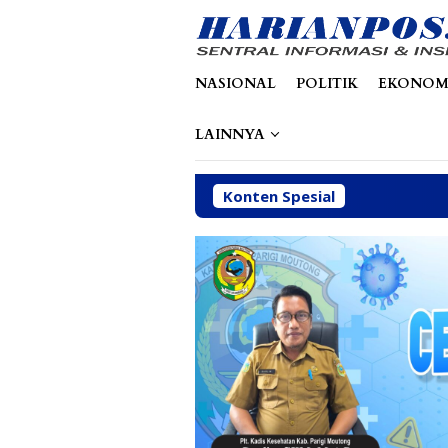
Loncat
tutup
ke
konten
NASIONAL
POLITIK
EKONOM
LAINNYA
Konten Spesial
Dinas