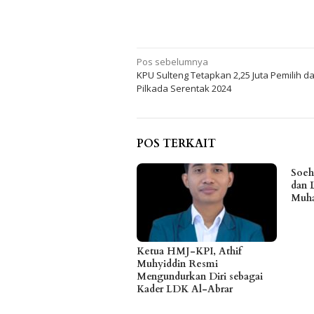
Navigasi
Pos sebelumnya
KPU Sulteng Tetapkan 2,25 Juta Pemilih d
pos
Pilkada Serentak 2024
POS TERKAIT
Soeh
dan 
Muha
Ketua HMJ-KPI, Athif
Muhyiddin Resmi
Mengundurkan Diri sebagai
Kader LDK Al-Abrar