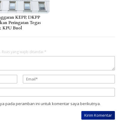
nggaran KEPP, DKPP
hkan Peringatan Tegas
k KPU Buol
.
Ruas yang wajib ditandai
*
aya pada peramban ini untuk komentar saya berikutnya.