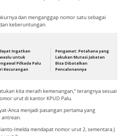
ukurnya dan menganggap nomor satu sebagai
 dan keberuntungan.
dayat Ingatkan
Pengamat: Petahana yang
waslu untuk
Lakukan Mutasi Jabatan
ngawal Pilkada Palu
Bisa Dibatalkan
ri Kecurangan
Pencalonannya
yatukan kita meraih kemenangan,” terangnya sesuai
omor urut di kantor KPUD Palu.
ayat-Anca menjadi pasangan pertama yang
 antrean.
dianto-Imelda mendapat nomor urut 2, sementara J