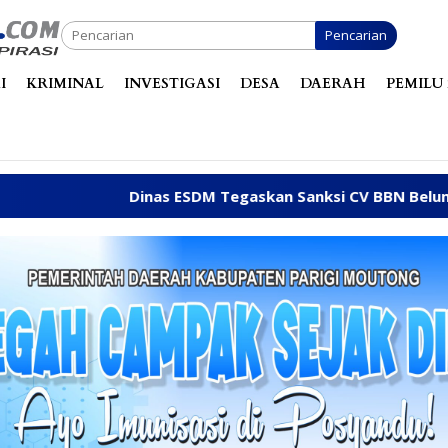
Pencarian
I
KRIMINAL
INVESTIGASI
DESA
DAERAH
PEMILU 
 ESDM Tegaskan Sanksi CV BBN Belum Dicabut, Masih Berope