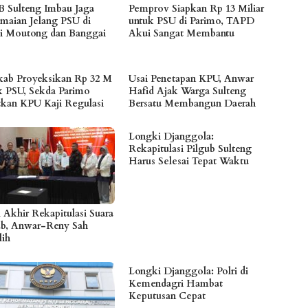
 Sulteng Imbau Jaga
Pemprov Siapkan Rp 13 Miliar
maian Jelang PSU di
untuk PSU di Parimo, TAPD
gi Moutong dan Banggai
Akui Sangat Membantu
ab Proyeksikan Rp 32 M
Usai Penetapan KPU, Anwar
k PSU, Sekda Parimo
Hafid Ajak Warga Sulteng
tkan KPU Kaji Regulasi
Bersatu Membangun Daerah
Longki Djanggola:
Rekapitulasi Pilgub Sulteng
Harus Selesai Tepat Waktu
l Akhir Rekapitulasi Suara
ub, Anwar-Reny Sah
lih
Longki Djanggola: Polri di
Kemendagri Hambat
Keputusan Cepat