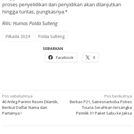
proses penyelidikan dan penyidikan akan dilanjutkan
hingga tuntas, pungkasnya.*
Rilis: Humas Polda Sulteng
Pilkada 2024
Polda Sulteng
SEBARKAN
Facebook
X
Navigasi
Pos sebelumnya
Pos berikutnya
40 Anleg Parimo Resmi Dilantik,
Berkas P21, Satresnarkoba Polres
pos
Berikut Daftar Nama dan
Touna Serahkan tersangka
Partainya !
Pemilik 31 Paket Sabu ke Jaksa