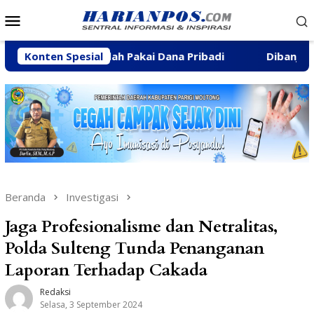
Loncat
Menu
ke
Mobile
konten
pat Ibadah Pakai Dana Pribadi
Konten Spesial
Dibanjiri Aspirasi Wa
Beranda
Investigasi
Jaga Profesionalisme dan Netralitas,
Polda Sulteng Tunda Penanganan
Laporan Terhadap Cakada
Redaksi
Selasa, 3 September 2024