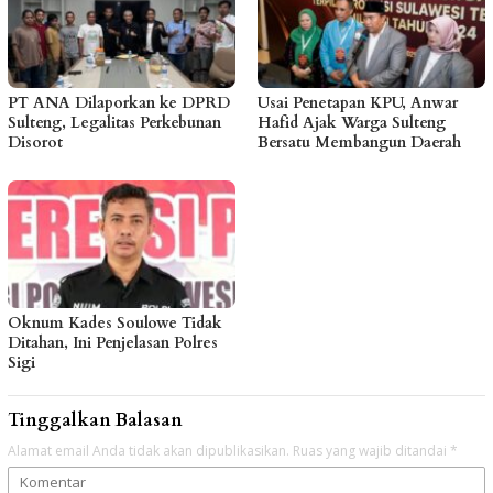
PT ANA Dilaporkan ke DPRD
Usai Penetapan KPU, Anwar
Sulteng, Legalitas Perkebunan
Hafid Ajak Warga Sulteng
Disorot
Bersatu Membangun Daerah
Oknum Kades Soulowe Tidak
Ditahan, Ini Penjelasan Polres
Sigi
Tinggalkan Balasan
Alamat email Anda tidak akan dipublikasikan.
Ruas yang wajib ditandai
*