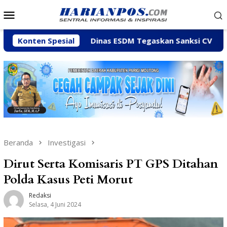
Loncat
Menu
ke
Mobile
konten
y
Konten Spesial
Dinas ESDM Tegaskan Sanksi CV BBN Belum Dicabut,
Beranda
Investigasi
Dirut Serta Komisaris PT GPS Ditahan
Polda Kasus Peti Morut
Redaksi
Selasa, 4 Juni 2024