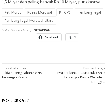
1,5 Milyar dan paling banyak Rp 10 Milyar, pungkasnya.*
Peti Morut
Polres Morowali
PT GPS
Tambang ilegal
Tambang Ilegal Morowali Utara
Editor: Supardi Musrip
SEBARKAN
Facebook
X
Navigasi
Pos sebelumnya
Pos berikutnya
Polda Sulteng Tahan 2 WNA
PWI Berikan Donasi untuk 3 Anak
pos
Tersangka Kasus PETI
Tersangka Kasus Website di
Donggala
POS TERKAIT