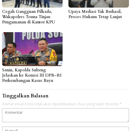
Cegah Gangguan Pilkada,
Upaya Mediasi Tak Berhasil,
Wakapolres Touna Tinjau
Proses Hukum Tetap Lanjut
Pengamanan di Kantor KPU
Senin, Kapolda Sulteng
Jelaskan ke Komisi III DPR-RI
Perkembangan Kasus Bayu
Tinggalkan Balasan
Alamat email Anda tidak akan dipublikasikan.
Ruas yang wajib ditandai
*