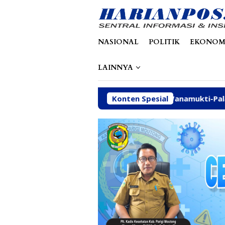
Loncat
tutup
ke
konten
NASIONAL
POLITIK
EKONOM
LAINNYA
rbaikan Jalan Poros Wanamukti-Palapi Kembali Disuarakan d
Konten Spesial