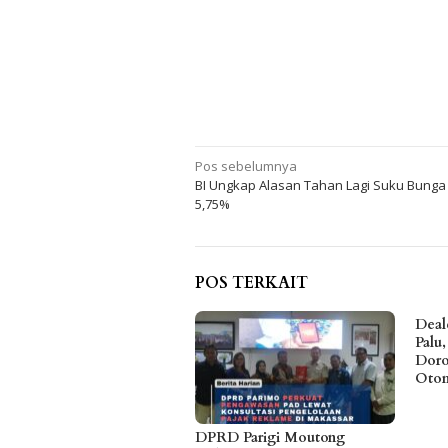
Navigasi
Pos sebelumnya
BI Ungkap Alasan Tahan Lagi Suku Bunga
pos
5,75%
POS TERKAIT
Deal
Palu
Doro
Otom
DPRD Parigi Moutong