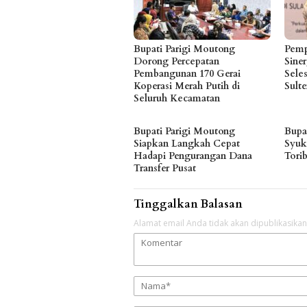
Bupati Parigi Moutong
Pemp
Dorong Percepatan
Siner
Pembangunan 170 Gerai
Seles
Koperasi Merah Putih di
Sult
Seluruh Kecamatan
Bupati Parigi Moutong
Bupa
Siapkan Langkah Cepat
Syuk
Hadapi Pengurangan Dana
Tori
Transfer Pusat
Tinggalkan Balasan
Alamat email Anda tidak akan dipublikasikan