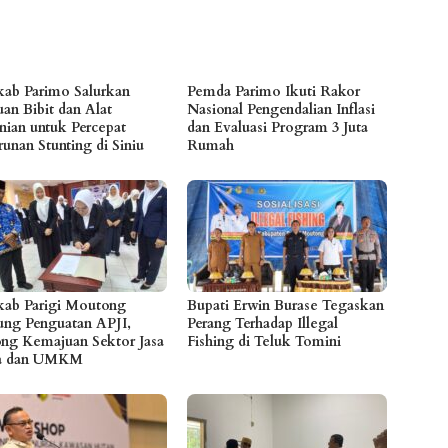
ab Parimo Salurkan
Pemda Parimo Ikuti Rakor
uan Bibit dan Alat
Nasional Pengendalian Inflasi
anian untuk Percepat
dan Evaluasi Program 3 Juta
unan Stunting di Siniu
Rumah
ab Parigi Moutong
Bupati Erwin Burase Tegaskan
ng Penguatan APJI,
Perang Terhadap Illegal
ng Kemajuan Sektor Jasa
Fishing di Teluk Tomini
a dan UMKM