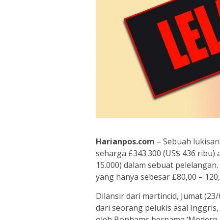
Harianpos.com
– Sebuah lukisan
seharga £343.300 (US$ 436 ribu) 
15.000) dalam sebuat pelelangan. 
yang hanya sebesar £80,00 – 120,0
Dilansir dari martincid, Jumat (2
dari seorang pelukis asal Inggris
oleh Bonhams bernama ‘Modern Bri