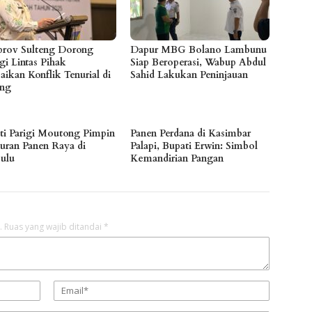
rov Sulteng Dorong
Dapur MBG Bolano Lambunu
gi Lintas Pihak
Siap Beroperasi, Wabup Abdul
aikan Konflik Tenurial di
Sahid Lakukan Peninjauan
eng
ti Parigi Moutong Pimpin
Panen Perdana di Kasimbar
uran Panen Raya di
Palapi, Bupati Erwin: Simbol
bulu
Kemandirian Pangan
.
Ruas yang wajib ditandai
*