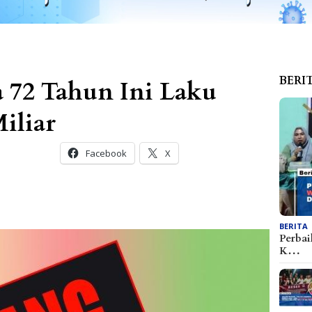
BERI
a 72 Tahun Ini Laku
Miliar
Facebook
X
BERITA
Perbai
K…