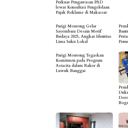
Perkuat Pengawasan PAD
lewat Konsultasi Pengelolaan
Pajak Reklame di Makassar
Parigi Moutong Gelar
Pemk
Sayembara Desain Motif
Bant
Budaya 2025, Angkat Identitas
Pert
Lima Suku Lokal
Penur
Parigi Moutong Tegaskan
Komitmen pada Program
Astacita dalam Rakor di
Luwuk Banggai
Pemk
Duku
Doro
Bog