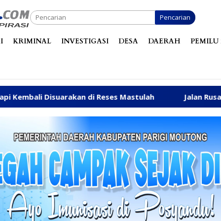
Pencarian
I
KRIMINAL
INVESTIGASI
DESA
DAERAH
PEMILU 
i Reses Mastulah
Jalan Rusak, Talud hingga Ambulans