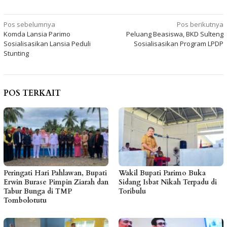
Navigasi
Pos sebelumnya
Pos berikutnya
Komda Lansia Parimo
Peluang Beasiswa, BKD Sulteng
pos
Sosialisasikan Lansia Peduli
Sosialisasikan Program LPDP
Stunting
POS TERKAIT
Peringati Hari Pahlawan, Bupati
Wakil Bupati Parimo Buka
Erwin Burase Pimpin Ziarah dan
Sidang Isbat Nikah Terpadu di
Tabur Bunga di TMP
Toribulu
Tombolotutu