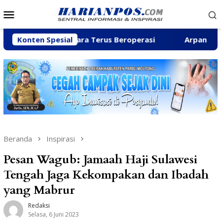
Loncat
Menu
ke
Mobile
konten
Sungai Baliara Terus Beroperasi
Konten Spesial
Arpan Sahar Priorit
Beranda
Inspirasi
Pesan Wagub: Jamaah Haji Sulawesi
Tengah Jaga Kekompakan dan Ibadah
yang Mabrur
Redaksi
Selasa, 6 Juni 2023