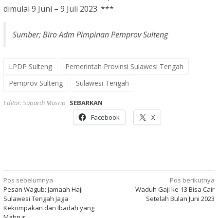
dimulai 9 Juni – 9 Juli 2023. ***
Sumber; Biro Adm Pimpinan Pemprov Sulteng
LPDP Sulteng
Pemerintah Provinsi Sulawesi Tengah
Pemprov Sulteng
Sulawesi Tengah
Editor: Supardi Musrip
SEBARKAN
Facebook
X
Navigasi
Pos sebelumnya
Pos berikutnya
Pesan Wagub: Jamaah Haji
Waduh Gaji ke-13 Bisa Cair
pos
Sulawesi Tengah Jaga
Setelah Bulan Juni 2023
Kekompakan dan Ibadah yang
Mabrur