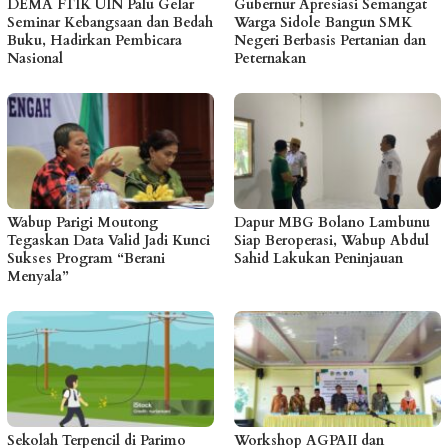
DEMA FTIK UIN Palu Gelar
Gubernur Apresiasi Semangat
Seminar Kebangsaan dan Bedah
Warga Sidole Bangun SMK
Buku, Hadirkan Pembicara
Negeri Berbasis Pertanian dan
Nasional
Peternakan
Wabup Parigi Moutong
Dapur MBG Bolano Lambunu
Tegaskan Data Valid Jadi Kunci
Siap Beroperasi, Wabup Abdul
Sukses Program “Berani
Sahid Lakukan Peninjauan
Menyala”
Sekolah Terpencil di Parimo
Workshop AGPAII dan