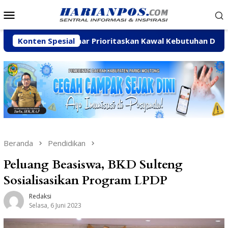
Loncat
Menu
ke
Mobile
konten
rpan Sahar Prioritaskan Kawal Kebutuhan Dasar Warga Pesis
Konten Spesial
Beranda
Pendidikan
Peluang Beasiswa, BKD Sulteng
Sosialisasikan Program LPDP
Redaksi
Selasa, 6 Juni 2023