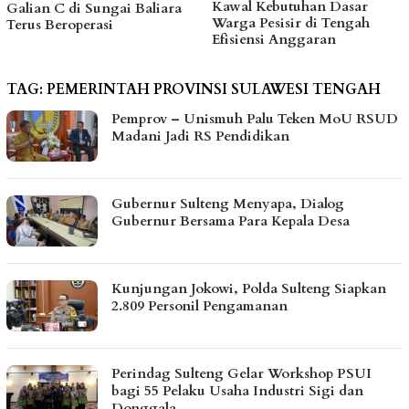
Kawal Kebutuhan Dasar
hingga Bantu Fasilitas
Warga Pesisir di Tengah
Tempat Ibadah Pakai Dana
Efisiensi Anggaran
Pribadi
TAG:
PEMERINTAH PROVINSI SULAWESI TENGAH
Pemprov – Unismuh Palu Teken MoU RSUD
Madani Jadi RS Pendidikan
Gubernur Sulteng Menyapa, Dialog
Gubernur Bersama Para Kepala Desa
Kunjungan Jokowi, Polda Sulteng Siapkan
2.809 Personil Pengamanan
Perindag Sulteng Gelar Workshop PSUI
bagi 55 Pelaku Usaha Industri Sigi dan
Donggala