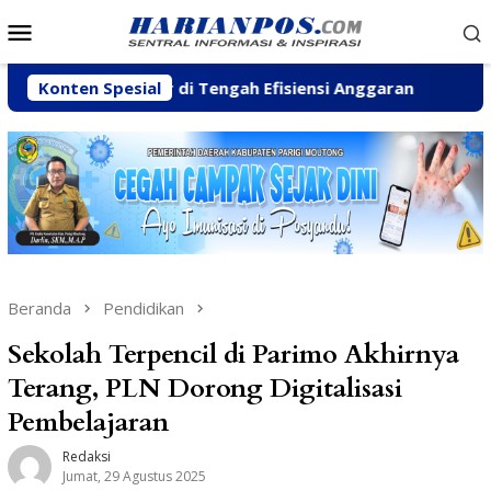
Loncat
Menu
ke
Mobile
konten
 Pesisir di Tengah Efisiensi Anggaran
Konten Spesial
Fhatia Serap
Beranda
Pendidikan
Sekolah Terpencil di Parimo Akhirnya
Terang, PLN Dorong Digitalisasi
Pembelajaran
Redaksi
Jumat, 29 Agustus 2025