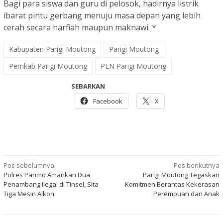
Bagi para siswa dan guru di pelosok, hadirnya listrik
ibarat pintu gerbang menuju masa depan yang lebih
cerah secara harfiah maupun maknawi. *
Kabupaten Parigi Moutong
Parigi Moutong
Pemkab Parigi Moutong
PLN Parigi Moutong
SEBARKAN
Facebook
X
Navigasi
Pos sebelumnya
Pos berikutnya
Polres Parimo Amankan Dua
Parigi Moutong Tegaskan
pos
Penambang Ilegal di Tinsel, Sita
Komitmen Berantas Kekerasan
Tiga Mesin Alkon
Perempuan dan Anak