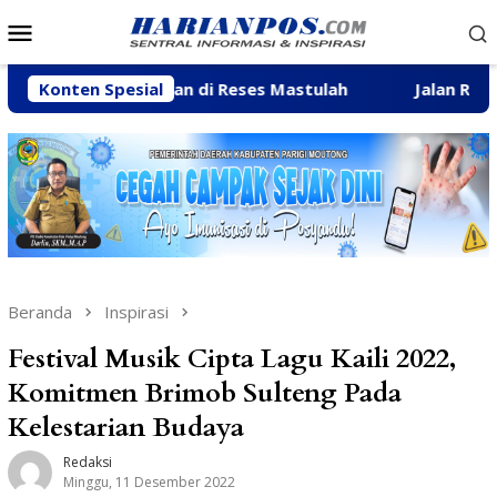
Loncat
Menu
ke
Mobile
konten
isuarakan di Reses Mastulah
Konten Spesial
Jalan Rusak, Talud hing
Beranda
Inspirasi
Festival Musik Cipta Lagu Kaili 2022,
Komitmen Brimob Sulteng Pada
Kelestarian Budaya
Redaksi
Minggu, 11 Desember 2022