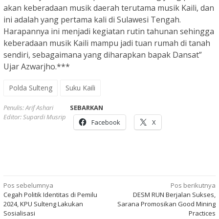
akan keberadaan musik daerah terutama musik Kaili, dan
ini adalah yang pertama kali di Sulawesi Tengah.
Harapannya ini menjadi kegiatan rutin tahunan sehingga
keberadaan musik Kaili mampu jadi tuan rumah di tanah
sendiri, sebagaimana yang diharapkan bapak Dansat”
Ujar Azwarjho.***
Polda Sulteng
Suku Kaili
Penulis: Arif Ashari
SEBARKAN
Editor: Supardi Musrip
Facebook
X
Navigasi
Pos sebelumnya
Pos berikutnya
Cegah Politik Identitas di Pemilu
DESM RUN Berjalan Sukses,
pos
2024, KPU Sulteng Lakukan
Sarana Promosikan Good Mining
Sosialisasi
Practices