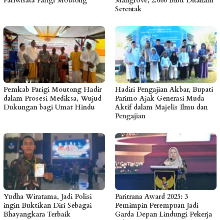
Pariwisata Parigi Moutong
Mangrove, 2.000 Bibit Ditanam
Serentak
Pemkab Parigi Moutong Hadir
Hadiri Pengajian Akbar, Bupati
dalam Prosesi Mediksa, Wujud
Parimo Ajak Generasi Muda
Dukungan bagi Umat Hindu
Aktif dalam Majelis Ilmu dan
Pengajian
Yudha Wiratama, Jadi Polisi
Paritrana Award 2025: 3
ingin Buktikan Diri Sebagai
Pemimpin Perempuan Jadi
Bhayangkara Terbaik
Garda Depan Lindungi Pekerja