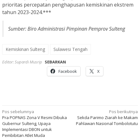
prioritas percepatan penghapusan kemiskinan ekstrem
tahun 2023-2024.***
Sumber: Biro Administrasi Pimpinan Pemprov Sulteng
Kemiskinan Sulteng
Sulawesi Tengah
Editor: Supardi Musrip
SEBARKAN
Facebook
X
Navigasi
Pos sebelumnya
Pos berikutnya
Pra POPNAS Zona V Resmi Dibuka
Sekda Parimo Ziarah ke Makam
pos
Gubernur Sulteng, Upaya
Pahlawan Nasional Tombolotutu
Implementasi DBON untuk
Pembibitan Atlet Muda