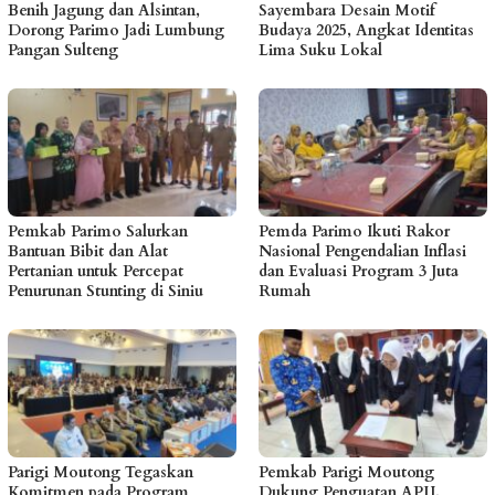
Benih Jagung dan Alsintan,
Sayembara Desain Motif
Dorong Parimo Jadi Lumbung
Budaya 2025, Angkat Identitas
Pangan Sulteng
Lima Suku Lokal
Pemkab Parimo Salurkan
Pemda Parimo Ikuti Rakor
Bantuan Bibit dan Alat
Nasional Pengendalian Inflasi
Pertanian untuk Percepat
dan Evaluasi Program 3 Juta
Penurunan Stunting di Siniu
Rumah
Parigi Moutong Tegaskan
Pemkab Parigi Moutong
Komitmen pada Program
Dukung Penguatan APJI,