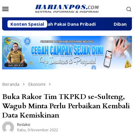
Loncat
Menu
ke
Mobile
konten
at Ibadah Pakai Dana Pribadi
Konten Spesial
Dibanjiri Aspirasi War
Beranda
Ekonomi
Buka Rakor Tim TKPKD se-Sulteng,
Wagub Minta Perlu Perbaikan Kembali
Data Kemiskinan
Redaksi
Rabu, 9 November 2022