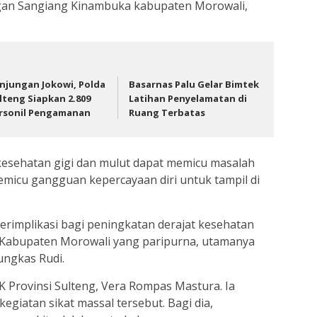
angan Sangiang Kinambuka kabupaten Morowali,
njungan Jokowi, Polda
Basarnas Palu Gelar Bimtek
lteng Siapkan 2.809
Latihan Penyelamatan di
rsonil Pengamanan
Ruang Terbatas
kesehatan gigi dan mulut dapat memicu masalah
micu gangguan kepercayaan diri untuk tampil di
berimplikasi bagi peningkatan derajat kesehatan
n Kabupaten Morowali yang paripurna, utamanya
ungkas Rudi.
 Provinsi Sulteng, Vera Rompas Mastura. Ia
giatan sikat massal tersebut. Bagi dia,