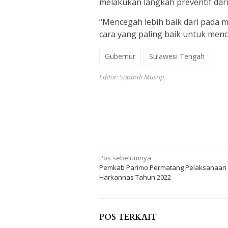
melakukan langkah preventif dari
“Mencegah lebih baik dari pada
cara yang paling baik untuk men
Gubernur
Sulawesi Tengah
Editor: Supardi Musrip
Navigasi
Pos sebelumnya
Pemkab Parimo Permatang Pelaksanaan
pos
Harkannas Tahun 2022
POS TERKAIT