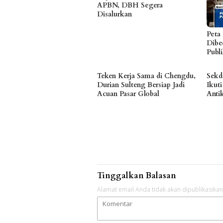
APBN, DBH Segera
Disalurkan
Peta
Dibe
Publ
Teken Kerja Sama di Chengdu,
Sekd
Durian Sulteng Bersiap Jadi
Ikuti
Acuan Pasar Global
Anti
Tinggalkan Balasan
Alamat email Anda tidak akan dipublikasikan