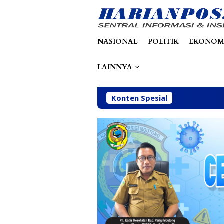
Loncat
tutup
ke
konten
NASIONAL
POLITIK
EKONOM
LAINNYA
Konten Spesial
Abaikan