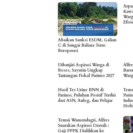
Arpa
Kawa
Warg
Efis
Abaikan Sanksi ESDM, Galian
C di Sungai Baliara Terus
Beroperasi
Dibanjiri Aspirasi Warga di
Alfr
Reses, Sayutin Ungkap
Bare
Tantangan Fiskal Parimo 2027
Warg
Hasil Tes Urine BNN di
Temu
Parimo, Puluhan Positif Terdiri
Pari
dari ASN, Anleg, dan Pelajar
Indu
Holt
Temui Wamendagri, Alfres
Suarakan Aspirasi Daerah :
Gaji PPPK Dialihkan ke