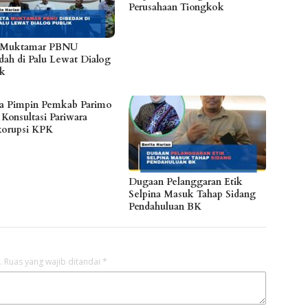
Perusahaan Tiongkok
 Muktamar PBNU
dah di Palu Lewat Dialog
ik
a Pimpin Pemkab Parimo
 Konsultasi Pariwara
korupsi KPK
Dugaan Pelanggaran Etik
Selpina Masuk Tahap Sidang
Pendahuluan BK
.
Ruas yang wajib ditandai
*