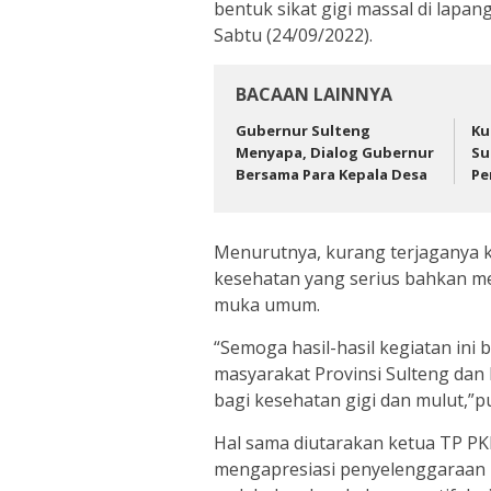
bentuk sikat gigi massal di lap
Sabtu (24/09/2022).
BACAAN LAINNYA
Gubernur Sulteng
Ku
Menyapa, Dialog Gubernur
Su
Bersama Para Kepala Desa
Pe
Menurutnya, kurang terjaganya 
kesehatan yang serius bahkan me
muka umum.
“Semoga hasil-hasil kegiatan ini 
masyarakat Provinsi Sulteng da
bagi kesehatan gigi dan mulut,”p
Hal sama diutarakan ketua TP PKK
mengapresiasi penyelenggaraan ke