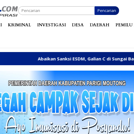
Pencarian
I
KRIMINAL
INVESTIGASI
DESA
DAERAH
PEMILU 
 Sanksi ESDM, Galian C di Sungai Baliara Terus Beroperasi