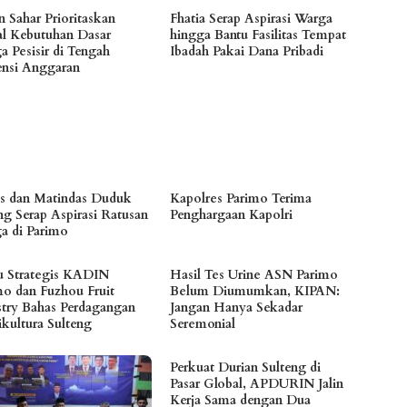
n Sahar Prioritaskan
Fhatia Serap Aspirasi Warga
l Kebutuhan Dasar
hingga Bantu Fasilitas Tempat
a Pesisir di Tengah
Ibadah Pakai Dana Pribadi
iensi Anggaran
es dan Matindas Duduk
Kapolres Parimo Terima
ng Serap Aspirasi Ratusan
Penghargaan Kapolri
a di Parimo
 Strategis KADIN
Hasil Tes Urine ASN Parimo
mo dan Fuzhou Fruit
Belum Diumumkan, KIPAN:
stry Bahas Perdagangan
Jangan Hanya Sekadar
ikultura Sulteng
Seremonial
Perkuat Durian Sulteng di
Pasar Global, APDURIN Jalin
Kerja Sama dengan Dua