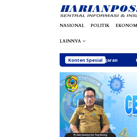
Loncat
tutup
ke
konten
NASIONAL
POLITIK
EKONOM
LAINNYA
 di Tengah Efisiensi Anggaran
Konten Spesial
Fhatia Serap Aspiras