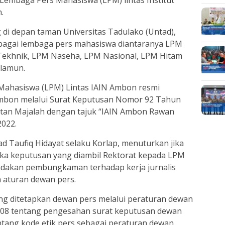
.
g di depan taman Universitas Tadulako (Untad),
berbagai lembaga pers mahasiswa diantaranya LPM
Tekhnik, LPM Naseha, LPM Nasional, LPM Hitam
olamun.
 Mahasiswa (LPM) Lintas IAIN Ambon resmi
Ambon melalui Surat Keputusan Nomor 92 Tahun
itan Majalah dengan tajuk “IAIN Ambon Rawan
2022.
Taufiq Hidayat selaku Korlap, menuturkan jika
aka keputusan yang diambil Rektorat kepada LPM
indakan pembungkaman terhadap kerja jurnalis
n aturan dewan pers.
ng ditetapkan dewan pers melalui peraturan dewan
08 tentang pengesahan surat keputusan dewan
ntang kode etik pers sebagai peraturan dewan