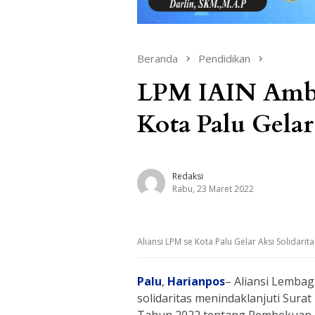
Beranda
Pendidikan
LPM IAIN Amb
Kota Palu Gelar
Redaksi
Rabu, 23 Maret 2022
Aliansi LPM se Kota Palu Gelar Aksi Solidarit
Palu
,
Harianpos
– Aliansi Lemba
solidaritas menindaklanjuti Sur
Tahun 2022 tentang Pembekuan L