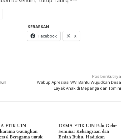
n itu sendiri,” tutup Taufiq.***
SEBARKAN
Facebook
X
Pos berikutnya
ahun
Wabup Apresiasi WVI Bantu Wujudkan Desa
Layak Anak di Mepanga dan Tomini
A FTIK UIN
DEMA FTIK UIN Palu Gelar
karama Gaungkan
Seminar Kebangsaan dan
rasi Beragama untuk
Bedah Buku, Hadirkan