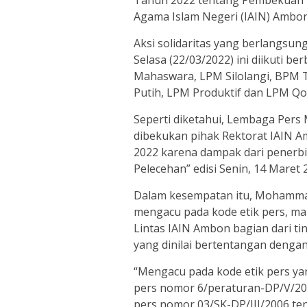
Agama Islam Negeri (IAIN) Ambon
Aksi solidaritas yang berlangsun
Selasa (22/03/2022) ini diikuti 
Mahaswara, LPM Silolangi, BPM 
Putih, LPM Produktif dan LPM Q
Seperti diketahui, Lembaga Pers
dibekukan pihak Rektorat IAIN 
2022 karena dampak dari penerb
Pelecehan” edisi Senin, 14 Maret 
Dalam kesempatan itu, Mohammad 
mengacu pada kode etik pers, m
Lintas IAIN Ambon bagian dari t
yang dinilai bertentangan denga
“Mengacu pada kode etik pers ya
pers nomor 6/peraturan-DP/V/20
pers nomor 03/SK-DP/III/2006 te