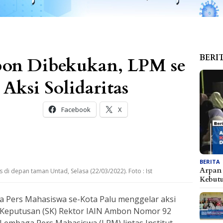
BERI
on Dibekukan, LPM se
 Aksi Solidaritas
Facebook
X
BERITA
Arpan 
as di depan taman Untad, Selasa (22/03/2022). Foto : Ist
Kebu
ga Pers Mahasiswa se-Kota Palu menggelar aksi
at Keputusan (SK) Rektor IAIN Ambon Nomor 92
embaga Pers Mahasiswa (LPM) lintas Institut