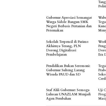
Tang
Polit
Gubernur Apresiasi Semangat
Wabu
Warga Sidole Bangun SMK
Tega
Negeri Berbasis Pertanian dan
Kunc
Peternakan
Meny
Sekolah Terpencil di Parimo
Work
Akhirnya Terang, PLN
Peng
Dorong Digitalisasi
Doro
Pembelajaran
Era D
Pendidikan Bukan Seremoni:
Tega
Gubernur Sulteng Larang
Prab
Wisuda PAUD dan SD
Seko
Cerd
Staf Ahli Gubernur: Semoga
Uji 
Lulusan UNAZLAM Menjadi
Prog
Agen Perubahan
Masi