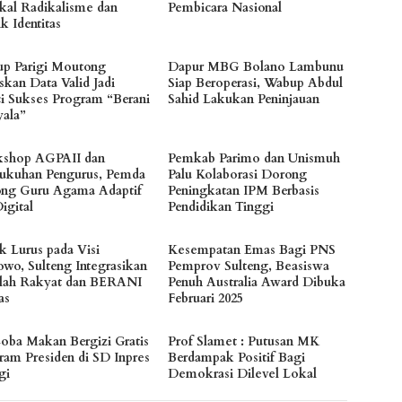
kal Radikalisme dan
Pembicara Nasional
ik Identitas
p Parigi Moutong
Dapur MBG Bolano Lambunu
skan Data Valid Jadi
Siap Beroperasi, Wabup Abdul
i Sukses Program “Berani
Sahid Lakukan Peninjauan
ala”
shop AGPAII dan
Pemkab Parimo dan Unismuh
ukuhan Pengurus, Pemda
Palu Kolaborasi Dorong
ng Guru Agama Adaptif
Peningkatan IPM Berbasis
igital
Pendidikan Tinggi
k Lurus pada Visi
Kesempatan Emas Bagi PNS
owo, Sulteng Integrasikan
Pemprov Sulteng, Beasiswa
lah Rakyat dan BERANI
Penuh Australia Award Dibuka
as
Februari 2025
Coba Makan Bergizi Gratis
Prof Slamet : Putusan MK
ram Presiden di SD Inpres
Berdampak Positif Bagi
gi
Demokrasi Dilevel Lokal