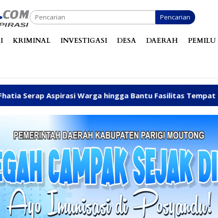
Pencarian
I
KRIMINAL
INVESTIGASI
DESA
DAERAH
PEMILU 
i Warga hingga Bantu Fasilitas Tempat Ibadah Pakai Dana Pr