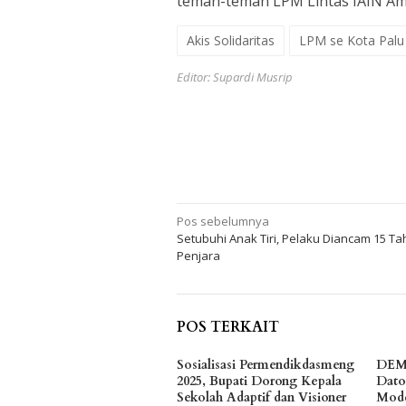
teman-teman LPM Lintas IAIN Ambo
Akis Solidaritas
LPM se Kota Palu
Editor: Supardi Musrip
Navigasi
Pos sebelumnya
Setubuhi Anak Tiri, Pelaku Diancam 15 T
pos
Penjara
POS TERKAIT
Sosialisasi Permendikdasmeng
DEM
2025, Bupati Dorong Kepala
Dato
Sekolah Adaptif dan Visioner
Mode