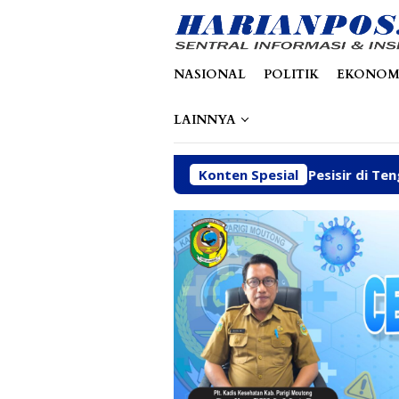
Loncat
tutup
ke
konten
NASIONAL
POLITIK
EKONOM
LAINNYA
butuhan Dasar Warga Pesisir di Tengah Efisiensi Anggaran
Konten Spesial