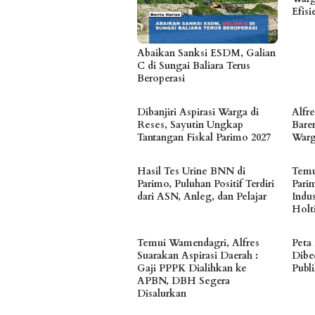
Efis
Abaikan Sanksi ESDM, Galian
C di Sungai Baliara Terus
Beroperasi
Dibanjiri Aspirasi Warga di
Alfr
Reses, Sayutin Ungkap
Bare
Tantangan Fiskal Parimo 2027
Warg
Hasil Tes Urine BNN di
Temu
Parimo, Puluhan Positif Terdiri
Pari
dari ASN, Anleg, dan Pelajar
Indu
Holt
Temui Wamendagri, Alfres
Peta
Suarakan Aspirasi Daerah :
Dibe
Gaji PPPK Dialihkan ke
Publ
APBN, DBH Segera
Disalurkan