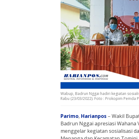
Wabup, Badrun Nggai hadiri kegiatan sosial
Rabu (23/03/2022). Foto : Prokopim Pemda 
Parimo
,
Harianpos
– Wakil Bupa
Badrun Nggai apresiasi Wahana V
menggelar kegiatan sosialisasi d
Mepanga dan Kecamatan Tomini.