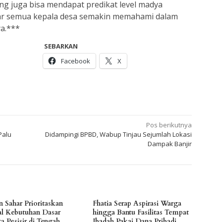
g juga bisa mendapat predikat level madya
ar semua kepala desa semakin memahami dalam
a.***
SEBARKAN
Facebook
X
Pos berikutnya
Palu
Didampingi BPBD, Wabup Tinjau Sejumlah Lokasi
Dampak Banjir
n Sahar Prioritaskan
Fhatia Serap Aspirasi Warga
l Kebutuhan Dasar
hingga Bantu Fasilitas Tempat
a Pesisir di Tengah
Ibadah Pakai Dana Pribadi