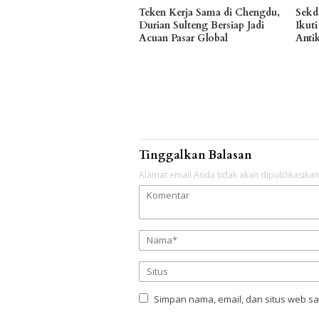
Teken Kerja Sama di Chengdu,
Sekd
Durian Sulteng Bersiap Jadi
Ikuti
Acuan Pasar Global
Anti
Tinggalkan Balasan
Alamat email Anda tidak akan dipublikasikan
Simpan nama, email, dan situs web s