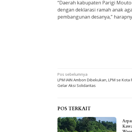
“Daerah kabupaten Parigi Mouton
dengan deklarasi ramah anak ag
pembangunan desanya,” harapny
Navigasi
Pos sebelumnya
LPM IAIN Ambon Dibekukan, LPM se Kota 
pos
Gelar Aksi Solidaritas
POS TERKAIT
Arpa
Kawa
Warg