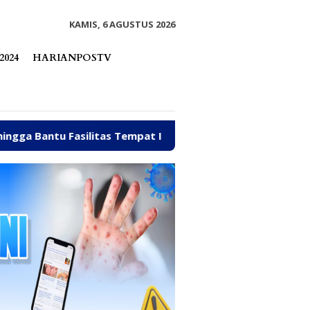
tutup
KAMIS, 6 AGUSTUS 2026
2024
HARIANPOSTV
Tempat Ibadah Pakai Dana Pribadi
Dibanjiri Aspirasi