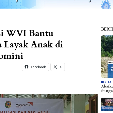
BERI
si WVI Bantu
 Layak Anak di
omini
Facebook
X
BERITA
Abaik
Sunga