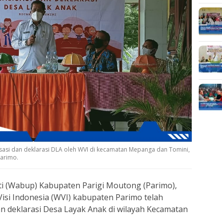
isasi dan deklarasi DLA oleh WVI di kecamatan Mepanga dan Tomini,
Parimo.
ti (Wabup) Kabupaten Parigi Moutong (Parimo),
isi Indonesia (WVI) kabupaten Parimo telah
an deklarasi Desa Layak Anak di wilayah Kecamatan