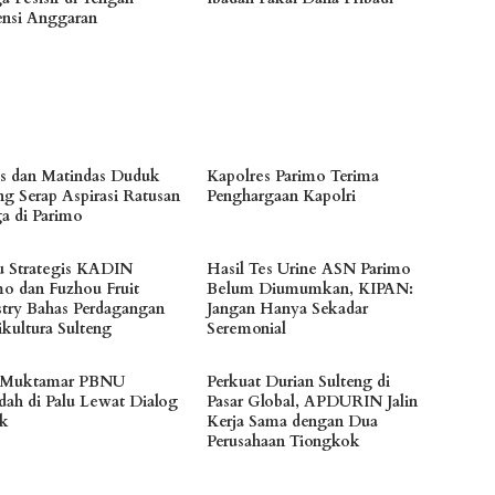
iensi Anggaran
es dan Matindas Duduk
Kapolres Parimo Terima
ng Serap Aspirasi Ratusan
Penghargaan Kapolri
a di Parimo
 Strategis KADIN
Hasil Tes Urine ASN Parimo
mo dan Fuzhou Fruit
Belum Diumumkan, KIPAN:
stry Bahas Perdagangan
Jangan Hanya Sekadar
ikultura Sulteng
Seremonial
 Muktamar PBNU
Perkuat Durian Sulteng di
dah di Palu Lewat Dialog
Pasar Global, APDURIN Jalin
ik
Kerja Sama dengan Dua
Perusahaan Tiongkok