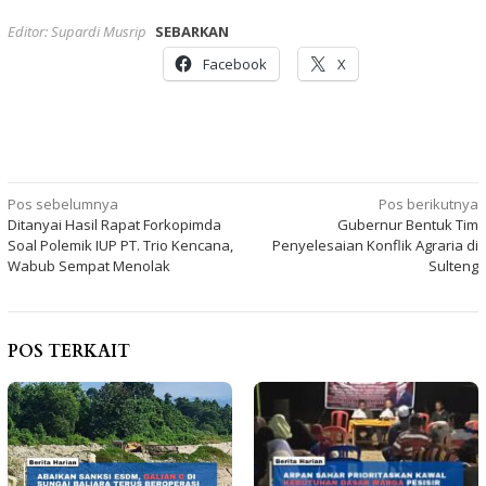
Editor: Supardi Musrip
SEBARKAN
Facebook
X
Navigasi
Pos sebelumnya
Pos berikutnya
Ditanyai Hasil Rapat Forkopimda
Gubernur Bentuk Tim
pos
Soal Polemik IUP PT. Trio Kencana,
Penyelesaian Konflik Agraria di
Wabub Sempat Menolak
Sulteng
POS TERKAIT