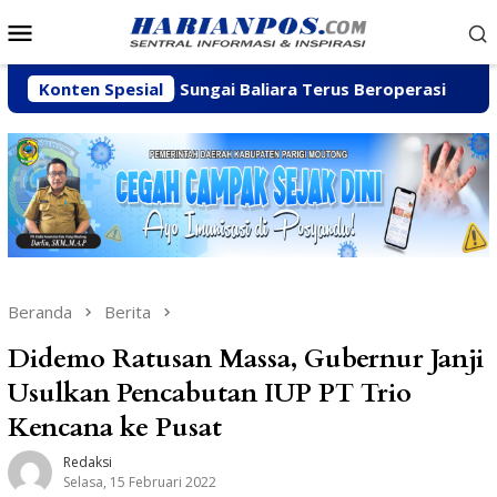
Loncat
Menu
ke
Mobile
konten
ian C di Sungai Baliara Terus Beroperasi
Konten Spesial
Arpan Sahar
Beranda
Berita
Didemo Ratusan Massa, Gubernur Janji
Usulkan Pencabutan IUP PT Trio
Kencana ke Pusat
Redaksi
Selasa, 15 Februari 2022