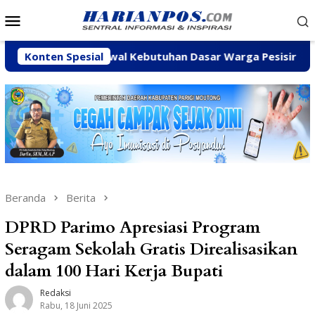
Loncat
Menu
ke
Mobile
konten
taskan Kawal Kebutuhan Dasar Warga Pesisir di Tengah Efis
Konten Spesial
Beranda
Berita
DPRD Parimo Apresiasi Program
Seragam Sekolah Gratis Direalisasikan
dalam 100 Hari Kerja Bupati
Redaksi
Rabu, 18 Juni 2025