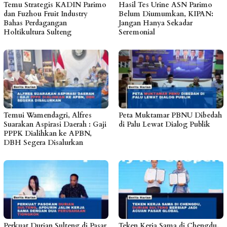
Temu Strategis KADIN Parimo
Hasil Tes Urine ASN Parimo
dan Fuzhou Fruit Industry
Belum Diumumkan, KIPAN:
Bahas Perdagangan
Jangan Hanya Sekadar
Holtikultura Sulteng
Seremonial
Temui Wamendagri, Alfres
Peta Muktamar PBNU Dibedah
Suarakan Aspirasi Daerah : Gaji
di Palu Lewat Dialog Publik
PPPK Dialihkan ke APBN,
DBH Segera Disalurkan
Perkuat Durian Sulteng di Pasar
Teken Kerja Sama di Chengdu,