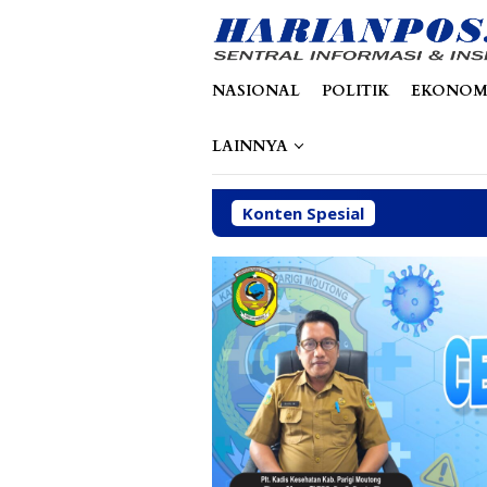
Loncat
tutup
ke
konten
NASIONAL
POLITIK
EKONOM
LAINNYA
Konten Spesial