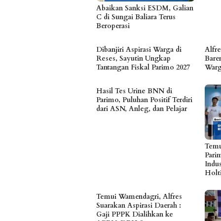
Abaikan Sanksi ESDM, Galian
C di Sungai Baliara Terus
Beroperasi
Dibanjiri Aspirasi Warga di
Alfr
Reses, Sayutin Ungkap
Bare
Tantangan Fiskal Parimo 2027
Warg
Hasil Tes Urine BNN di
Parimo, Puluhan Positif Terdiri
dari ASN, Anleg, dan Pelajar
Temu
Pari
Indu
Holt
Temui Wamendagri, Alfres
Suarakan Aspirasi Daerah :
Gaji PPPK Dialihkan ke