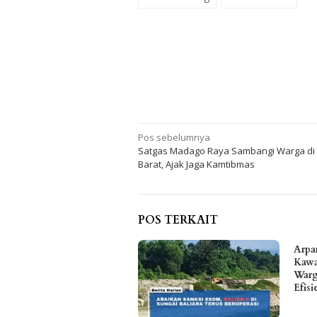
Navigasi
Pos sebelumnya
Satgas Madago Raya Sambangi Warga di 
pos
Barat, Ajak Jaga Kamtibmas
POS TERKAIT
Arpa
Kawa
Warg
Efis