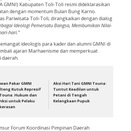
A GMNI) Kabupaten Toli-Toli resmi dideklarasikan
patan dengan momentum Bulan Bung Karno.
as Pariwisata Toli-Toli, dirangkaikan dengan dialog
sebagai Ideologi Pemersatu Bangsa, Membumikan Nilai-
ari-hari.”
emangat ideologis para kader dan alumni GMNI di
embali ajaran Marhaenisme dan memperkuat
 daerah.
wan Pakar GMNI
Aksi Hari Tani GMNI Touna:
lteng Kutuk Represif
Tuntut Keadilan untuk
 Touna: Hukum dan
Petani di Tengah
nksi untuk Pelaku
Kelangkaan Pupuk
kerasan
 unsur Forum Koordinasi Pimpinan Daerah