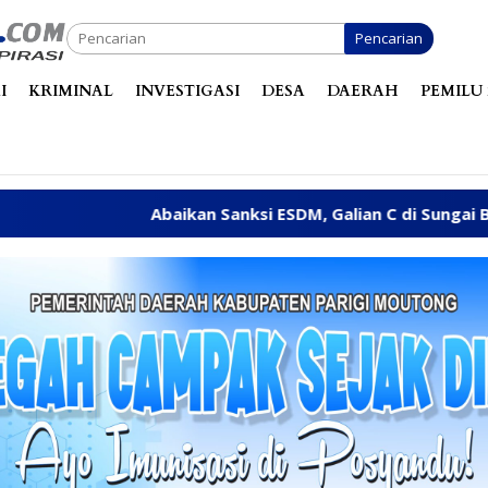
Pencarian
I
KRIMINAL
INVESTIGASI
DESA
DAERAH
PEMILU 
Abaikan Sanksi ESDM, Galian C di Sungai Baliara Terus Be