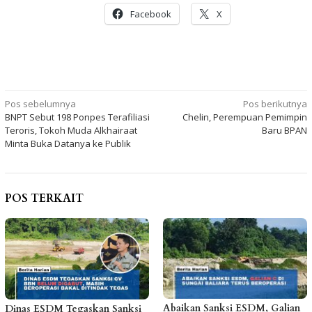
Facebook
X
Navigasi
Pos sebelumnya
Pos berikutnya
BNPT Sebut 198 Ponpes Terafiliasi
Chelin, Perempuan Pemimpin
pos
Teroris, Tokoh Muda Alkhairaat
Baru BPAN
Minta Buka Datanya ke Publik
POS TERKAIT
Abaikan Sanksi ESDM, Galian
Dinas ESDM Tegaskan Sanksi