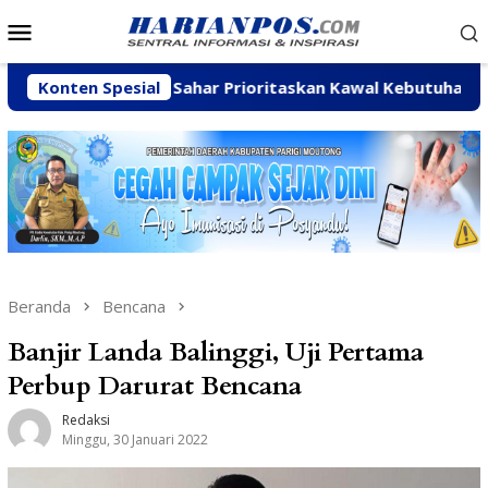
Loncat
Menu
ke
Mobile
konten
Arpan Sahar Prioritaskan Kawal Kebutuhan Dasar Warga 
Konten Spesial
Beranda
Bencana
Banjir Landa Balinggi, Uji Pertama
Perbup Darurat Bencana
Redaksi
Minggu, 30 Januari 2022