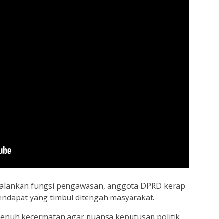
jalankan fungsi pengawasan, anggota DPRD kerap
ndapat yang timbul ditengah masyarakat.
 penuh kecermatan agar nuansa keputusan politik