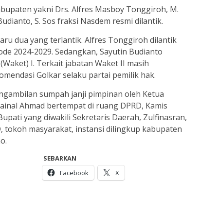
bupaten yakni Drs. Alfres Masboy Tonggiroh, M.
Budianto, S. Sos fraksi Nasdem resmi dilantik.
aru dua yang terlantik. Alfres Tonggiroh dilantik
iode 2024-2029. Sedangkan, Sayutin Budianto
 (Waket) I. Terkait jabatan Waket II masih
endasi Golkar selaku partai pemilik hak.
engambilan sumpah janji pimpinan oleh Ketua
Zainal Ahmad bertempat di ruang DPRD, Kamis
j Bupati yang diwakili Sekretaris Daerah, Zulfinasran,
, tokoh masyarakat, instansi dilingkup kabupaten
o.
SEBARKAN
Facebook
X