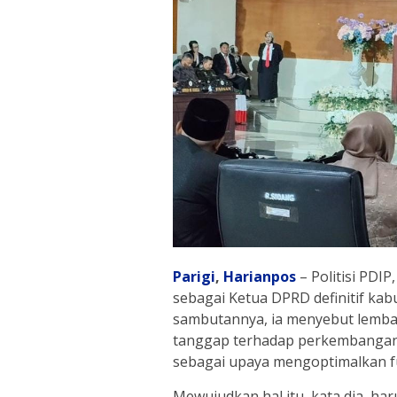
Parigi
,
Harianpos
– Politisi PDIP
sebagai Ketua DPRD definitif ka
sambutannya, ia menyebut lemba
tanggap terhadap perkembangan
sebagai upaya mengoptimalkan f
Mewujudkan hal itu, kata dia, har