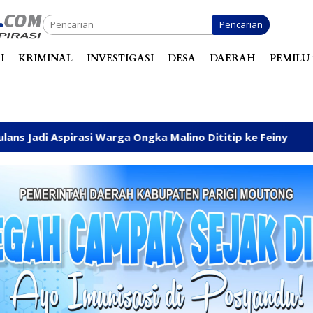
Pencarian
I
KRIMINAL
INVESTIGASI
DESA
DAERAH
PEMILU 
si Warga Ongka Malino Dititip ke Feiny
Dinas ESDM T