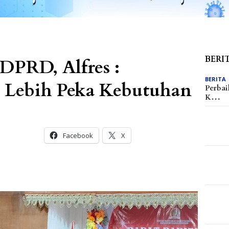
BERI
DPRD, Alfres :
BERITA
us Lebih Peka Kebutuhan
Perbai
K…
Facebook
X