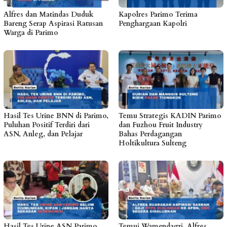
Alfres dan Matindas Duduk
Kapolres Parimo Terima
Bareng Serap Aspirasi Ratusan
Penghargaan Kapolri
Warga di Parimo
Hasil Tes Urine BNN di Parimo,
Temu Strategis KADIN Parimo
Puluhan Positif Terdiri dari
dan Fuzhou Fruit Industry
ASN, Anleg, dan Pelajar
Bahas Perdagangan
Holtikultura Sulteng
Hasil Tes Urine ASN Parimo
Temui Wamendagri, Alfres