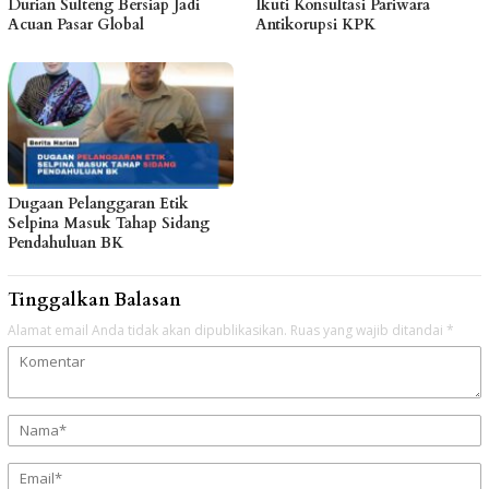
Durian Sulteng Bersiap Jadi
Ikuti Konsultasi Pariwara
Acuan Pasar Global
Antikorupsi KPK
Dugaan Pelanggaran Etik
Selpina Masuk Tahap Sidang
Pendahuluan BK
Tinggalkan Balasan
Alamat email Anda tidak akan dipublikasikan.
Ruas yang wajib ditandai
*