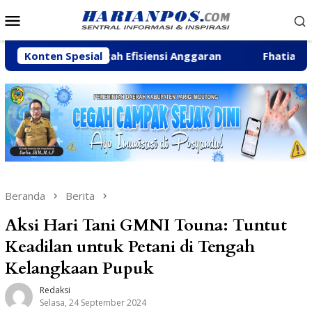
Loncat
Menu
ke
Mobile
konten
di Tengah Efisiensi Anggaran
Konten Spesial
Fhatia Serap Aspirasi
Beranda
Berita
Aksi Hari Tani GMNI Touna: Tuntut
Keadilan untuk Petani di Tengah
Kelangkaan Pupuk
Redaksi
Selasa, 24 September 2024