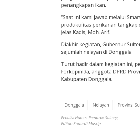
penangkapan ikan.
“Saat ini kami jawab melalui Sma
produktifitas perikanan tangkap
jelas Kadis, Moh. Arif.
Diakhir kegiatan, Gubernur Sul
sejumlah nelayan di Donggala.
Turut hadir dalam kegiatan ini,
Forkopimda, anggota DPRD Provins
Kabupaten Donggala.
Donggala
Nelayan
Provinsi S
Penulis: Humas Pemprov Sulteng
Editor: Supardi Musrip