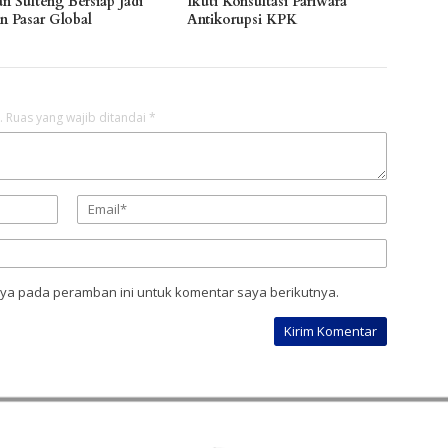
n Sulteng Bersiap Jadi
Ikuti Konsultasi Pariwara
n Pasar Global
Antikorupsi KPK
.
Ruas yang wajib ditandai
*
aya pada peramban ini untuk komentar saya berikutnya.