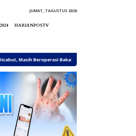
tutup
JUMAT, 7 AGUSTUS 2026
2024
HARIANPOSTV
i Bakal Ditindak Tegas
Abaikan Sanksi ESDM, Galian 