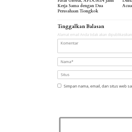
Pasar Global, APDURIN Jalin
Duria
Kerja Sama dengan Dua
Acua
Perusahaan Tiongkok
Tinggalkan Balasan
Alamat email Anda tidak akan dipublikasikan
Simpan nama, email, dan situs web s