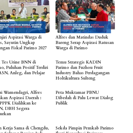
jiri Aspirasi Warga di
Alfres dan Matindas Duduk
s, Sayutin Ungkap
Bareng Serap Aspirasi Ratusan
angan Fiskal Parimo 2027
Warga di Parimo
l Tes Urine BNN di
Temu Strategis KADIN
o, Puluhan Positif Terdiri
Parimo dan Fuzhou Fruit
ASN, Anleg, dan Pelajar
Industry Bahas Perdagangan
Holtikultura Sulteng
i Wamendagri, Alfres
Peta Muktamar PBNU
akan Aspirasi Daerah :
Dibedah di Palu Lewat Dialog
 PPPK Dialihkan ke
Publik
N, DBH Segera
lurkan
n Kerja Sama di Chengdu,
Sekda Pimpin Pemkab Parimo