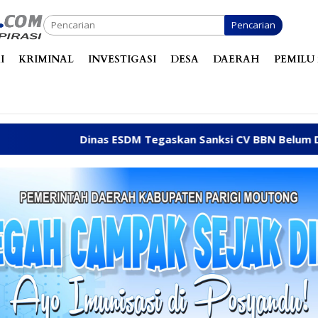
Pencarian
I
KRIMINAL
INVESTIGASI
DESA
DAERAH
PEMILU 
DM Tegaskan Sanksi CV BBN Belum Dicabut, Masih Beroperas