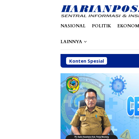
Loncat
tutup
ke
konten
NASIONAL
POLITIK
EKONOM
LAINNYA
Konten Spesial
Dinas ES