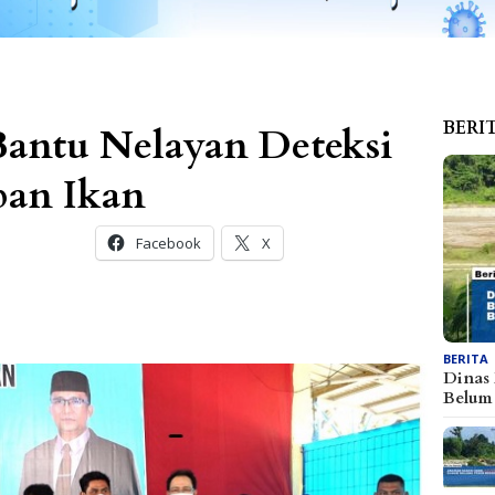
BERI
Bantu Nelayan Deteksi
pan Ikan
Facebook
X
BERITA
Dinas
Belu