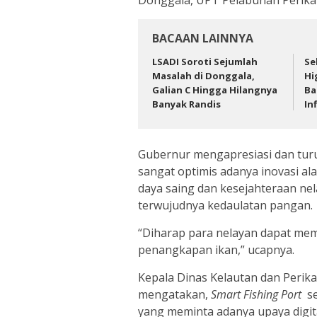
BACAAN LAINNYA
LSADI Soroti Sejumlah
Se
Masalah di Donggala,
Hi
Galian C Hingga Hilangnya
Ba
Banyak Randis
In
Gubernur mengapresiasi dan turut
sangat optimis adanya inovasi al
daya saing dan kesejahteraan ne
terwujudnya kedaulatan pangan.
“Diharap para nelayan dapat mem
penangkapan ikan,” ucapnya.
Kepala Dinas Kelautan dan Perika
mengatakan,
Smart Fishing Port
se
yang meminta adanya upaya digi