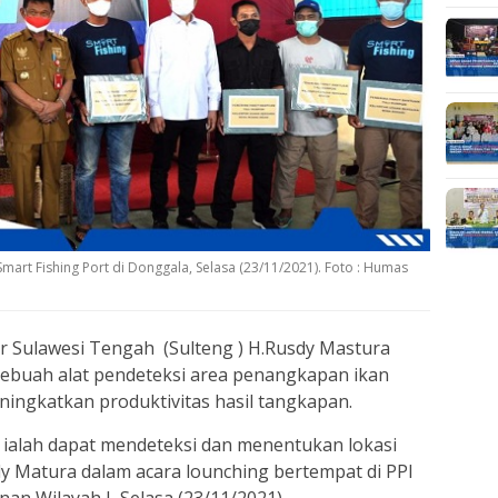
mart Fishing Port di Donggala, Selasa (23/11/2021). Foto : Humas
 Sulawesi Tengah (Sulteng ) H.Rusdy Mastura
sebuah alat pendeteksi area penangkapan ikan
ngkatkan produktivitas hasil tangkapan.
) ialah dapat mendeteksi dan menentukan lokasi
 Matura dalam acara lounching bertempat di PPI
n Wilayah I, Selasa (23/11/2021).