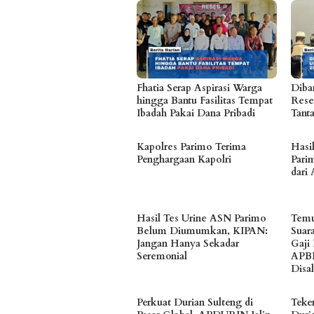
Fhatia Serap Aspirasi Warga
Diban
hingga Bantu Fasilitas Tempat
Rese
Ibadah Pakai Dana Pribadi
Tant
Kapolres Parimo Terima
Hasi
Penghargaan Kapolri
Parim
dari 
Hasil Tes Urine ASN Parimo
Temu
Belum Diumumkan, KIPAN:
Suar
Jangan Hanya Sekadar
Gaji
Seremonial
APB
Disa
Perkuat Durian Sulteng di
Teke