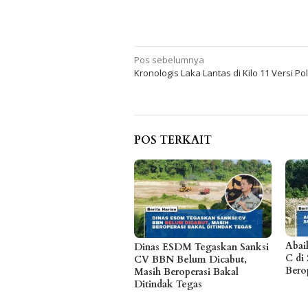
Navigasi
Pos sebelumnya
Kronologis Laka Lantas di Kilo 11 Versi Pol
pos
POS TERKAIT
Abai
Dinas ESDM Tegaskan Sanksi
C di 
CV BBN Belum Dicabut,
Bero
Masih Beroperasi Bakal
Ditindak Tegas