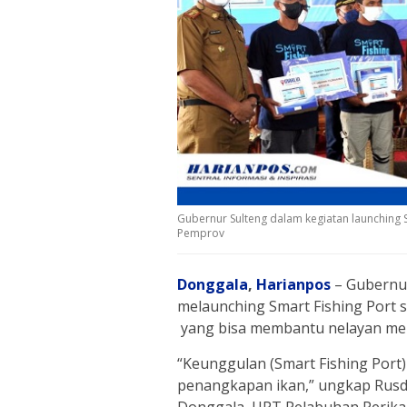
Gubernur Sulteng dalam kegiatan launching S
Pemprov
Donggala
,
Harianpos
– Gubernur
melaunching Smart Fishing Port 
yang bisa membantu nelayan meni
“Keunggulan (Smart Fishing Port
penangkapan ikan,” ungkap Rusdy
Donggala, UPT Pelabuhan Perikana