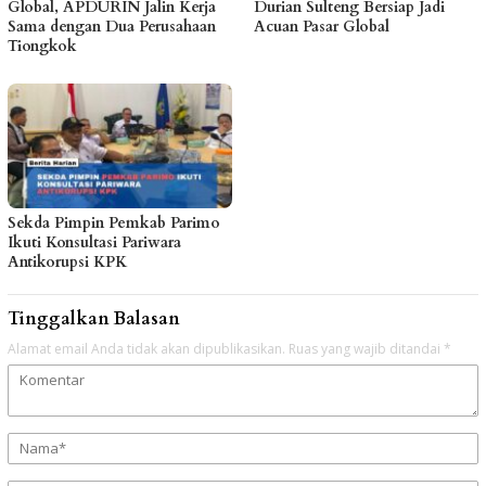
Global, APDURIN Jalin Kerja
Durian Sulteng Bersiap Jadi
Sama dengan Dua Perusahaan
Acuan Pasar Global
Tiongkok
Sekda Pimpin Pemkab Parimo
Ikuti Konsultasi Pariwara
Antikorupsi KPK
Tinggalkan Balasan
Alamat email Anda tidak akan dipublikasikan.
Ruas yang wajib ditandai
*