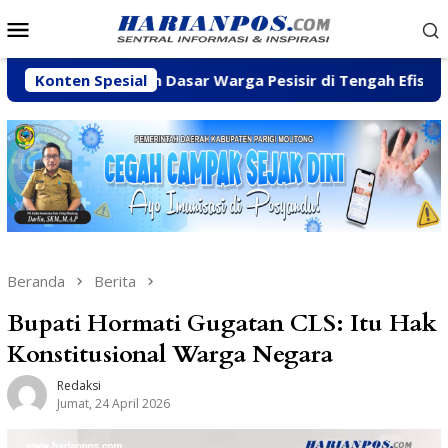
Loncat
Menu
ke
Mobile
konten
utuhan Dasar Warga Pesisir di Tengah Efisiensi Anggaran
Konten Spesial
Beranda
Berita
Bupati Hormati Gugatan CLS: Itu Hak
Konstitusional Warga Negara
Redaksi
Jumat, 24 April 2026