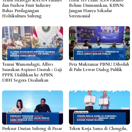
Temu Strategis KADIN Parimo
Hasil Tes Urine ASN Parimo
dan Fuzhou Fruit Industry
Belum Diumumkan, KIPAN:
Bahas Perdagangan
Jangan Hanya Sekadar
Holtikultura Sulteng
Seremonial
Temui Wamendagri, Alfres
Peta Muktamar PBNU Dibedah
Suarakan Aspirasi Daerah : Gaji
di Palu Lewat Dialog Publik
PPPK Dialihkan ke APBN,
DBH Segera Disalurkan
Perkuat Durian Sulteng di Pasar
Teken Kerja Sama di Chengdu,