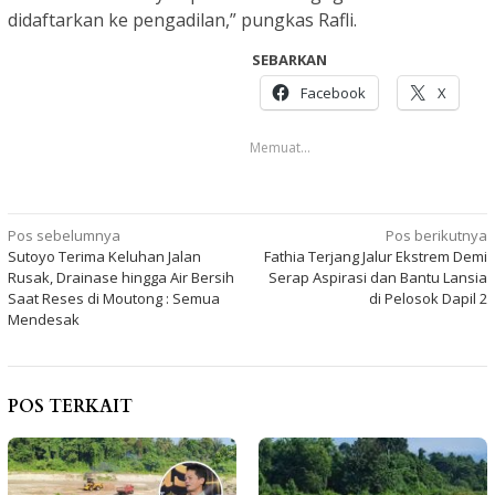
didaftarkan ke pengadilan,” pungkas Rafli.
SEBARKAN
Facebook
X
Memuat...
Navigasi
Pos sebelumnya
Pos berikutnya
Sutoyo Terima Keluhan Jalan
Fathia Terjang Jalur Ekstrem Demi
pos
Rusak, Drainase hingga Air Bersih
Serap Aspirasi dan Bantu Lansia
Saat Reses di Moutong : Semua
di Pelosok Dapil 2
Mendesak
POS TERKAIT