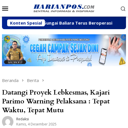
Loncat
Menu
ke
Mobile
konten
 C di Sungai Baliara Terus Beroperasi
Konten Spesial
Arpan Sahar P
Beranda
Berita
Datangi Proyek Lebkesmas, Kajari
Parimo Warning Pelaksana : Tepat
Waktu, Tepat Mutu
Redaksi
Kamis, 4 Desember 2025