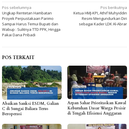
Navigasi
Pos sebelumnya
Pos berikutnya
Ungkap Rentetan Hambatan
Ketua HMJ-KPI, Athif Muhyiddin
pos
Proyek Perpustakaan Parimo
Resmi Mengundurkan Diri
Sampai Harus Temui Bupati dan
sebagai Kader LDK Al-Abrar
Wabup : Sulitnya TTD PPK, Hingga
Pakai Dana Pribadi
POS TERKAIT
Arpan Sahar Prioritaskan Kawal
Abaikan Sanksi ESDM, Galian
Kebutuhan Dasar Warga Pesisir
C di Sungai Baliara Terus
di Tengah Efisiensi Anggaran
Beroperasi