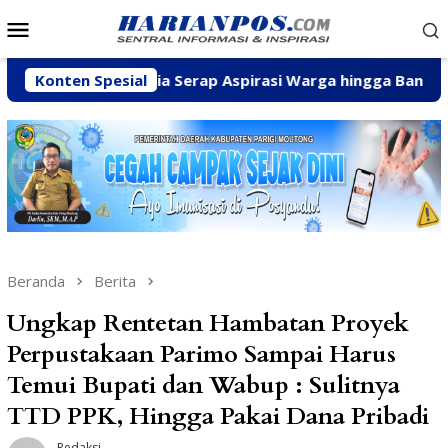
Loncat
Menu
ke
Mobile
konten
Fhatia Serap Aspirasi Warga hingga Bantu Fasilitas Tempat
Konten Spesial
Beranda
Berita
Ungkap Rentetan Hambatan Proyek
Perpustakaan Parimo Sampai Harus
Temui Bupati dan Wabup : Sulitnya
TTD PPK, Hingga Pakai Dana Pribadi
Redaksi