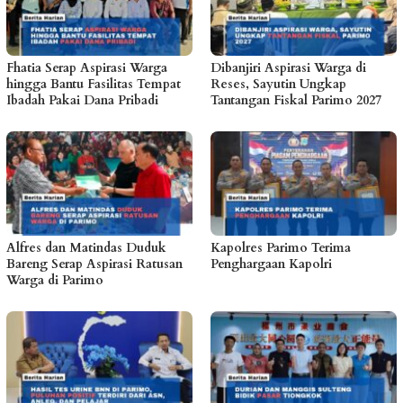
Fhatia Serap Aspirasi Warga
Dibanjiri Aspirasi Warga di
hingga Bantu Fasilitas Tempat
Reses, Sayutin Ungkap
Ibadah Pakai Dana Pribadi
Tantangan Fiskal Parimo 2027
Alfres dan Matindas Duduk
Kapolres Parimo Terima
Bareng Serap Aspirasi Ratusan
Penghargaan Kapolri
Warga di Parimo