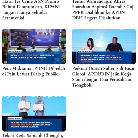
Hasil Tes Urine ASN Parimo
Temui Wamendagri, Alfres
Belum Diumumkan, KIPAN:
Suarakan Aspirasi Daerah : Gaji
Jangan Hanya Sekadar
PPPK Dialihkan ke APBN,
Seremonial
DBH Segera Disalurkan
Peta Muktamar PBNU Dibedah
Perkuat Durian Sulteng di Pasar
di Palu Lewat Dialog Publik
Global, APDURIN Jalin Kerja
Sama dengan Dua Perusahaan
Tiongkok
Teken Kerja Sama di Chengdu,