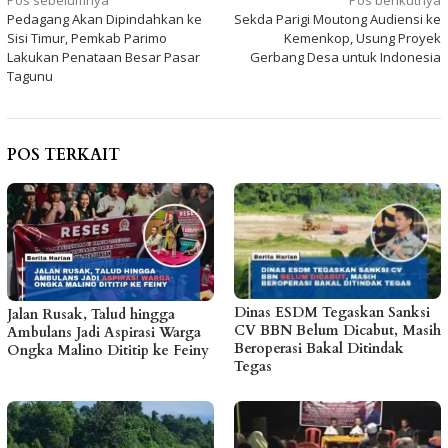
Navigasi
Pos sebelumnya
Pos berikutnya
Pedagang Akan Dipindahkan ke
Sekda Parigi Moutong Audiensi ke
pos
Sisi Timur, Pemkab Parimo
Kemenkop, Usung Proyek
Lakukan Penataan Besar Pasar
Gerbang Desa untuk Indonesia
Tagunu
POS TERKAIT
Dinas ESDM Tegaskan Sanksi
Jalan Rusak, Talud hingga
CV BBN Belum Dicabut, Masih
Ambulans Jadi Aspirasi Warga
Beroperasi Bakal Ditindak
Ongka Malino Dititip ke Feiny
Tegas