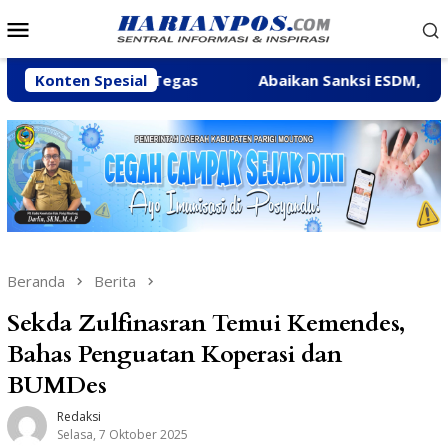
Loncat
Menu
ke
Mobile
konten
indak Tegas
Konten Spesial
Abaikan Sanksi ESDM, Galian C di Sungai
Beranda
Berita
Sekda Zulfinasran Temui Kemendes,
Bahas Penguatan Koperasi dan
BUMDes
Redaksi
Selasa, 7 Oktober 2025