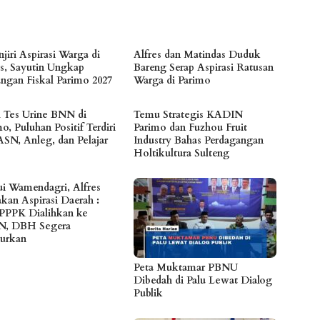
jiri Aspirasi Warga di
Alfres dan Matindas Duduk
s, Sayutin Ungkap
Bareng Serap Aspirasi Ratusan
angan Fiskal Parimo 2027
Warga di Parimo
l Tes Urine BNN di
Temu Strategis KADIN
o, Puluhan Positif Terdiri
Parimo dan Fuzhou Fruit
ASN, Anleg, dan Pelajar
Industry Bahas Perdagangan
Holtikultura Sulteng
i Wamendagri, Alfres
akan Aspirasi Daerah :
 PPPK Dialihkan ke
N, DBH Segera
lurkan
Peta Muktamar PBNU
Dibedah di Palu Lewat Dialog
Publik