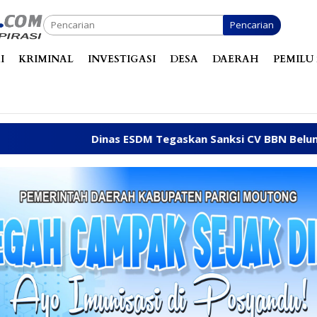
Pencarian
I
KRIMINAL
INVESTIGASI
DESA
DAERAH
PEMILU 
as ESDM Tegaskan Sanksi CV BBN Belum Dicabut, Masih Ber