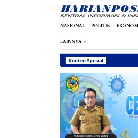
Loncat
tutup
ke
konten
NASIONAL
POLITIK
EKONOM
LAINNYA
Konten Spesial
Din