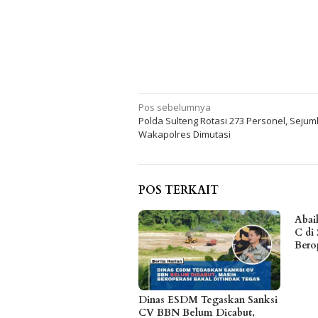
Navigasi
Pos sebelumnya
Polda Sulteng Rotasi 273 Personel, Sejum
pos
Wakapolres Dimutasi
POS TERKAIT
Abai
C di 
Bero
Dinas ESDM Tegaskan Sanksi
CV BBN Belum Dicabut,