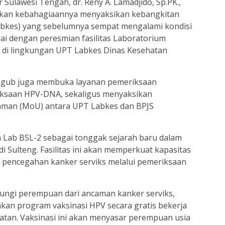
 Sulawesi Tengah, dr. Reny A. Lamadjido, Sp.PK.,
kan kebahagiaannya menyaksikan kebangkitan
bkes) yang sebelumnya sempat mengalami kondisi
ndai dengan peresmian fasilitas Laboratorium
ma di lingkungan UPT Labkes Dinas Kesehatan
agub juga membuka layanan pemeriksaan
iksaan HPV-DNA, sekaligus menyaksikan
man (MoU) antara UPT Labkes dan BPJS
Lab BSL-2 sebagai tonggak sejarah baru dalam
 Sulteng. Fasilitas ini akan memperkuat kapasitas
a pencegahan kanker serviks melalui pemeriksaan
ungi perempuan dari ancaman kanker serviks,
an program vaksinasi HPV secara gratis bekerja
tan. Vaksinasi ini akan menyasar perempuan usia