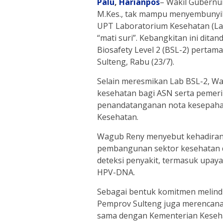
Palu
,
Harianpos
– Wakil Gubernur
M.Kes., tak mampu menyembunyi
UPT Laboratorium Kesehatan (La
“mati suri”. Kebangkitan ini dita
Biosafety Level 2 (BSL-2) perta
Sulteng, Rabu (23/7).
Selain meresmikan Lab BSL-2, W
kesehatan bagi ASN serta pemer
penandatanganan nota kesepaha
Kesehatan.
Wagub Reny menyebut kehadiran 
pembangunan sektor kesehatan di
deteksi penyakit, termasuk upay
HPV-DNA.
Sebagai bentuk komitmen melind
Pemprov Sulteng juga merencanak
sama dengan Kementerian Keseha