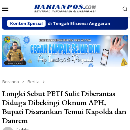
Loncat
Menu
ke
Mobile
konten
Pesisir di Tengah Efisiensi Anggaran
Konten Spesial
Fhatia Serap 
Beranda
Berita
Longki Sebut PETI Sulit Diberantas
Diduga Dibekingi Oknum APH,
Bupati Disarankan Temui Kapolda dan
Danrem
Redaksi