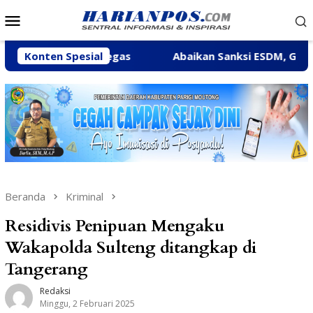
Loncat
Menu
ke
Mobile
konten
ndak Tegas
Konten Spesial
Abaikan Sanksi ESDM, Galian C di Sungai B
Beranda
Kriminal
Residivis Penipuan Mengaku
Wakapolda Sulteng ditangkap di
Tangerang
Redaksi
Minggu, 2 Februari 2025