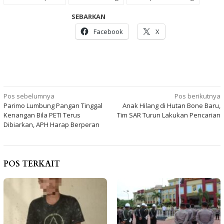
SEBARKAN
Facebook
X
Navigasi
Pos sebelumnya
Pos berikutnya
Parimo Lumbung Pangan Tinggal
Anak Hilang di Hutan Bone Baru,
pos
Kenangan Bila PETI Terus
Tim SAR Turun Lakukan Pencarian
Dibiarkan, APH Harap Berperan
POS TERKAIT