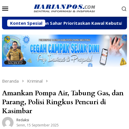
Loncat
Menu
ke
Mobile
konten
Arpan Sahar Prioritaskan Kawal Kebutuhan Dasar Warga 
Konten Spesial
Beranda
Kriminal
Amankan Pompa Air, Tabung Gas, dan
Parang, Polisi Ringkus Pencuri di
Kasimbar
Redaksi
Senin, 15 September 2025