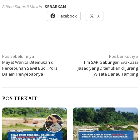
Editor: Supardi Musrip
SEBARKAN
Facebook
X
Navigasi
Pos sebelumnya
Pos berikutnya
Mayat Wanita Ditemukan di
Tim SAR Gabungan Evakuasi
pos
Perkebunan Sawit Buol, Polisi
Jasad yang Ditemukan di Jurang
Dalami Penyebabnya
Wisata Danau Tambing
POS TERKAIT