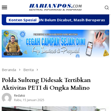
Loncat
Menu
ke
Mobile
konten
ksi CV BBN Belum Dicabut, Masih Beroperasi Bakal Ditinda
Konten Spesial
Beranda
Berita
Polda Sulteng Didesak Tertibkan
Aktivitas PETI di Ongka Malino
Redaksi
Rabu, 15 Januari 2025