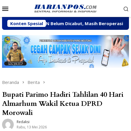
Loncat
Menu
ke
Mobile
konten
ksi CV BBN Belum Dicabut, Masih Beroperasi Bakal Ditinda
Konten Spesial
Beranda
Berita
Bupati Parimo Hadiri Tahlilan 40 Hari
Almarhum Wakil Ketua DPRD
Morowali
Redaksi
Rabu, 13 Mei 2026