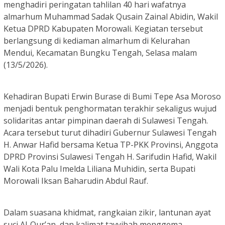
menghadiri peringatan tahlilan 40 hari wafatnya
almarhum Muhammad Sadak Qusain Zainal Abidin, Wakil
Ketua DPRD Kabupaten Morowali. Kegiatan tersebut
berlangsung di kediaman almarhum di Kelurahan
Mendui, Kecamatan Bungku Tengah, Selasa malam
(13/5/2026).
Kehadiran Bupati Erwin Burase di Bumi Tepe Asa Moroso
menjadi bentuk penghormatan terakhir sekaligus wujud
solidaritas antar pimpinan daerah di Sulawesi Tengah.
Acara tersebut turut dihadiri Gubernur Sulawesi Tengah
H. Anwar Hafid bersama Ketua TP-PKK Provinsi, Anggota
DPRD Provinsi Sulawesi Tengah H. Sarifudin Hafid, Wakil
Wali Kota Palu Imelda Liliana Muhidin, serta Bupati
Morowali Iksan Baharudin Abdul Rauf.
Dalam suasana khidmat, rangkaian zikir, lantunan ayat
suci Al-Qur’an, dan kalimat tayyibah menggema,