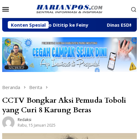
Loncat
Menu
ke
Mobile
konten
a Malino Dititip ke Feiny
Konten Spesial
Dinas ESDM Tegaskan Sanks
Beranda
Berita
CCTV Bongkar Aksi Pemuda Toboli
yang Curi 8 Karung Beras
Redaksi
Rabu, 15 Januari 2025