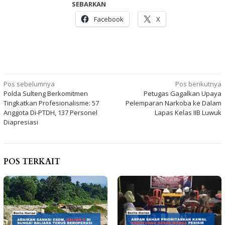
SEBARKAN
Facebook
X
Navigasi
Pos sebelumnya
Pos berikutnya
Polda Sulteng Berkomitmen
Petugas Gagalkan Upaya
pos
Tingkatkan Profesionalisme: 57
Pelemparan Narkoba ke Dalam
Anggota Di-PTDH, 137 Personel
Lapas Kelas IIB Luwuk
Diapresiasi
POS TERKAIT