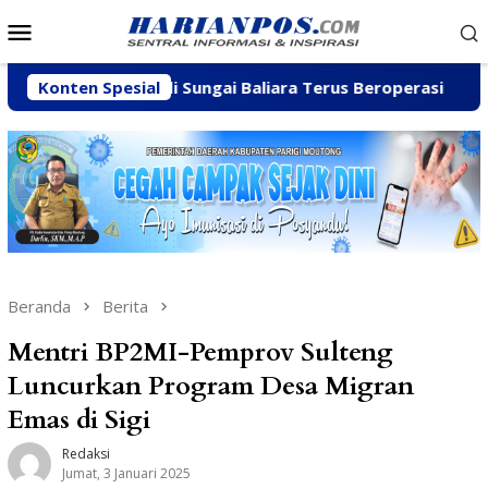
Loncat
Menu
ke
Mobile
konten
lian C di Sungai Baliara Terus Beroperasi
Konten Spesial
Arpan Saha
Beranda
Berita
Mentri BP2MI-Pemprov Sulteng
Luncurkan Program Desa Migran
Emas di Sigi
Redaksi
Jumat, 3 Januari 2025