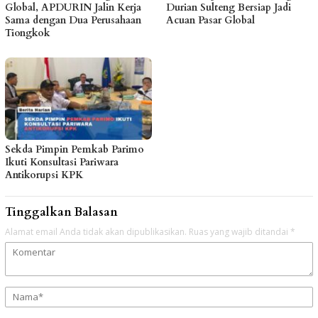
Global, APDURIN Jalin Kerja
Durian Sulteng Bersiap Jadi
Sama dengan Dua Perusahaan
Acuan Pasar Global
Tiongkok
Sekda Pimpin Pemkab Parimo
Ikuti Konsultasi Pariwara
Antikorupsi KPK
Tinggalkan Balasan
Alamat email Anda tidak akan dipublikasikan.
Ruas yang wajib ditandai
*