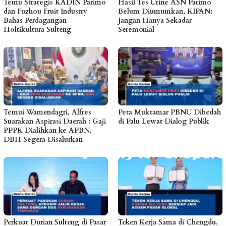
Temu Strategis KADIN Parimo
Hasil Tes Urine ASN Parimo
dan Fuzhou Fruit Industry
Belum Diumumkan, KIPAN:
Bahas Perdagangan
Jangan Hanya Sekadar
Holtikultura Sulteng
Seremonial
Temui Wamendagri, Alfres
Peta Muktamar PBNU Dibedah
Suarakan Aspirasi Daerah : Gaji
di Palu Lewat Dialog Publik
PPPK Dialihkan ke APBN,
DBH Segera Disalurkan
Perkuat Durian Sulteng di Pasar
Teken Kerja Sama di Chengdu,