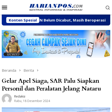
Loncat
Menu
ke
Mobile
konten
 CV BBN Belum Dicabut, Masih Beroperasi Bakal Ditindak T
Konten Spesial
Beranda
Berita
Gelar Apel Siaga, SAR Palu Siapkan
Personil dan Peralatan Jelang Nataru
Redaksi
Rabu, 18 Desember 2024