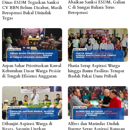
Abaikan Sanksi ESDM, Galian
Dinas ESDM Tegaskan Sanksi
C di Sungai Baliara Terus
CV BBN Belum Dicabut, Masih
Beroperasi
Beroperasi Bakal Ditindak
Tegas
Arpan Sahar Prioritaskan Kawal
Fhatia Serap Aspirasi Warga
Kebutuhan Dasar Warga Pesisir
hingga Bantu Fasilitas Tempat
di Tengah Efisiensi Anggaran
Ibadah Pakai Dana Pribadi
Dibanjiri Aspirasi Warga di
Alfres dan Matindas Duduk
Reses, Sayutin Ungkap
Bareng Serap Aspirasi Ratusan