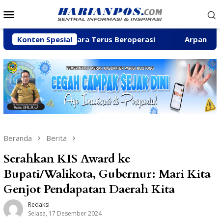
Loncat
Menu
ke
Mobile
konten
ungai Baliara Terus Beroperasi
Konten Spesial
Arpan Sahar Priorita
Beranda
Berita
Serahkan KIS Award ke
Bupati/Walikota, Gubernur: Mari Kita
Genjot Pendapatan Daerah Kita
Redaksi
Selasa, 17 Desember 2024