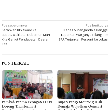
Navigasi
Pos sebelumnya
Pos berikutnya
Serahkan KIS Award ke
Kades Minangandala Banggai
pos
Bupati/Walikota, Gubernur: Mari
Laporkan Warganya Hilang, Tim
Kita Genjot Pendapatan Daerah
SAR Terjunkan Personil ke Lokasi
Kita
POS TERKAIT
Pemkab Parimo Peringati HKN,
Bupati Parigi Moutong Ajak
Dorong Transformasi
Remaja Wujudkan Generasi