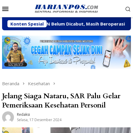
Loncat
Menu
ke
Mobile
konten
i CV BBN Belum Dicabut, Masih Beroperasi Bakal Ditindak 
Konten Spesial
Beranda
Kesehatan
Jelang Siaga Nataru, SAR Palu Gelar
Pemeriksaan Kesehatan Personil
Redaksi
Selasa, 17 Desember 2024