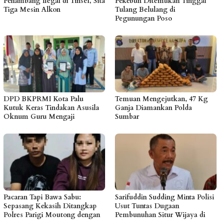
Penambang Ilegal di Tinsel, Sita
Pekebun Ditemukan Tinggal
Tiga Mesin Alkon
Tulang Belulang di
Pegunungan Poso
DPD BKPRMI Kota Palu
Temuan Mengejutkan, 47 Kg
Kutuk Keras Tindakan Asusila
Ganja Diamankan Polda
Oknum Guru Mengaji
Sumbar
Pacaran Tapi Bawa Sabu:
Sarifuddin Sudding Minta Polisi
Sepasang Kekasih Ditangkap
Usut Tuntas Dugaan
Polres Parigi Moutong dengan
Pembunuhan Situr Wijaya di