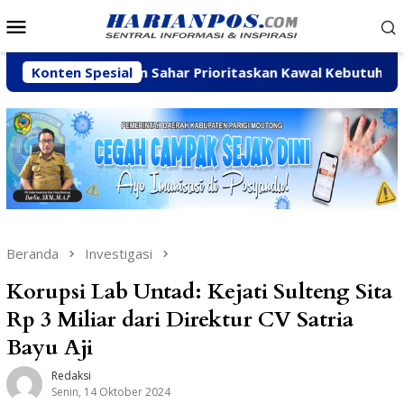
Loncat
Menu
ke
Mobile
konten
Arpan Sahar Prioritaskan Kawal Kebutuhan Dasar Warga Pe
Konten Spesial
Beranda
Investigasi
Korupsi Lab Untad: Kejati Sulteng Sita
Rp 3 Miliar dari Direktur CV Satria
Bayu Aji
Redaksi
Senin, 14 Oktober 2024