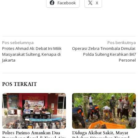
Facebook
X
Navigasi
Pos sebelumnya
Pos berikutnya
Protes Ahmad Ali: Debat Ini Milik
Operasi Zebra Tinombala Dimulai:
pos
Masyarakat Sulteng, Kenapa di
Polda Sulteng Kerahkan 847
Jakarta
Personel
POS TERKAIT
Polres Parimo Amankan Dua
Diduga Akibat Sakit, Mayat