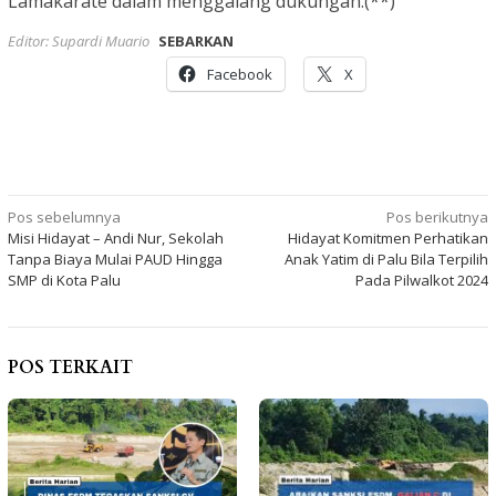
Lamakarate dalam menggalang dukungan.(**)
Editor: Supardi Muario
SEBARKAN
Facebook
X
Navigasi
Pos sebelumnya
Pos berikutnya
Misi Hidayat – Andi Nur, Sekolah
Hidayat Komitmen Perhatikan
pos
Tanpa Biaya Mulai PAUD Hingga
Anak Yatim di Palu Bila Terpilih
SMP di Kota Palu
Pada Pilwalkot 2024
POS TERKAIT