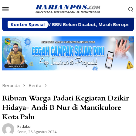
Loncat
Menu
ke
Mobile
konten
anksi CV BBN Belum Dicabut, Masih Beroperasi Bakal Ditin
Konten Spesial
Beranda
Berita
Ribuan Warga Padati Kegiatan Dzikir
Hidaya- Andi B Nur di Mantikulore
Kota Palu
Redaksi
Senin, 26 Agustus 2024