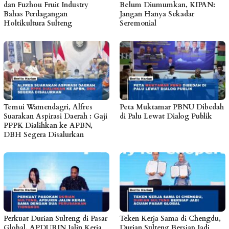
dan Fuzhou Fruit Industry
Belum Diumumkan, KIPAN:
Bahas Perdagangan
Jangan Hanya Sekadar
Holtikultura Sulteng
Seremonial
Temui Wamendagri, Alfres
Peta Muktamar PBNU Dibedah
Suarakan Aspirasi Daerah : Gaji
di Palu Lewat Dialog Publik
PPPK Dialihkan ke APBN,
DBH Segera Disalurkan
Perkuat Durian Sulteng di Pasar
Teken Kerja Sama di Chengdu,
Global, APDURIN Jalin Kerja
Durian Sulteng Bersiap Jadi