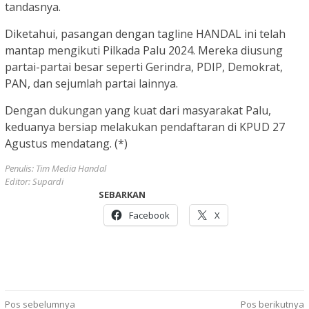
tandasnya.
Diketahui, pasangan dengan tagline HANDAL ini telah
mantap mengikuti Pilkada Palu 2024. Mereka diusung
partai-partai besar seperti Gerindra, PDIP, Demokrat,
PAN, dan sejumlah partai lainnya.
Dengan dukungan yang kuat dari masyarakat Palu,
keduanya bersiap melakukan pendaftaran di KPUD 27
Agustus mendatang. (*)
Penulis: Tim Media Handal
Editor: Supardi
SEBARKAN
Facebook
X
Navigasi
Pos sebelumnya
Pos berikutnya