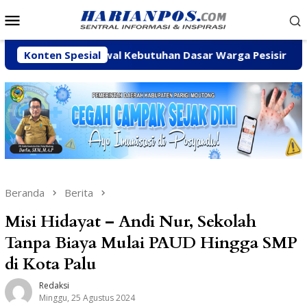
Loncat
Menu
ke
Mobile
konten
askan Kawal Kebutuhan Dasar Warga Pesisir di Tengah Efisi
Konten Spesial
Beranda
Berita
Misi Hidayat – Andi Nur, Sekolah
Tanpa Biaya Mulai PAUD Hingga SMP
di Kota Palu
Redaksi
Minggu, 25 Agustus 2024