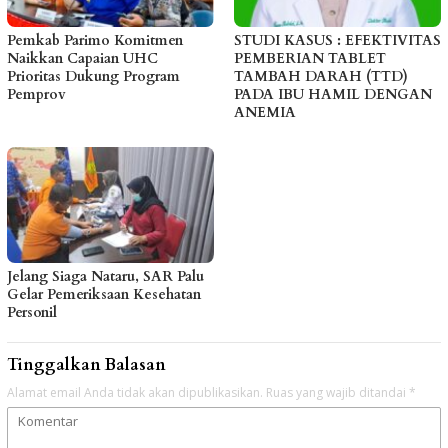
Pemkab Parimo Komitmen
STUDI KASUS : EFEKTIVITAS
Naikkan Capaian UHC
PEMBERIAN TABLET
Prioritas Dukung Program
TAMBAH DARAH (TTD)
Pemprov
PADA IBU HAMIL DENGAN
ANEMIA
Jelang Siaga Nataru, SAR Palu
Gelar Pemeriksaan Kesehatan
Personil
Tinggalkan Balasan
Alamat email Anda tidak akan dipublikasikan.
Ruas yang wajib ditandai
*