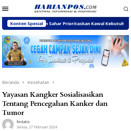
Loncat
Menu
ke
Mobile
konten
Arpan Sahar Prioritaskan Kawal Kebutuhan Dasar Warga Pe
Konten Spesial
Beranda
Kesehatan
Yayasan Kangker Sosialisasikan
Tentang Pencegahan Kanker dan
Tumor
Redaksi
Selasa, 27 Februari 2024