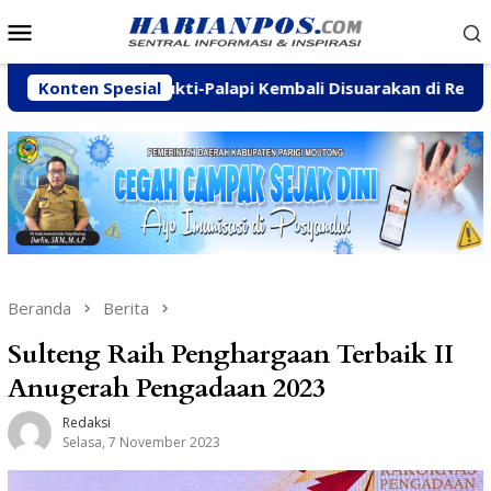
Loncat
Menu
ke
Mobile
konten
 Wanamukti-Palapi Kembali Disuarakan di Reses Mastulah
Konten Spesial
Beranda
Berita
Sulteng Raih Penghargaan Terbaik II
Anugerah Pengadaan 2023
Redaksi
Selasa, 7 November 2023