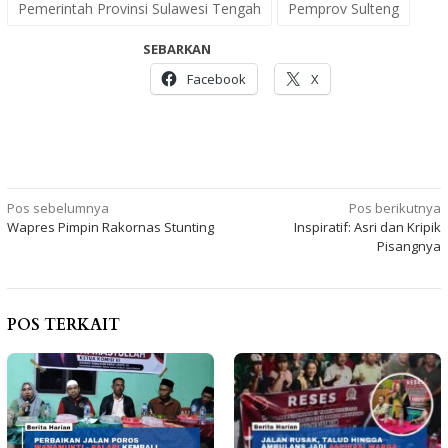
Pemerintah Provinsi Sulawesi Tengah
Pemprov Sulteng
SEBARKAN
Facebook
X
Navigasi
Pos sebelumnya
Pos berikutnya
Wapres Pimpin Rakornas Stunting
Inspiratif: Asri dan Kripik
pos
Pisangnya
POS TERKAIT