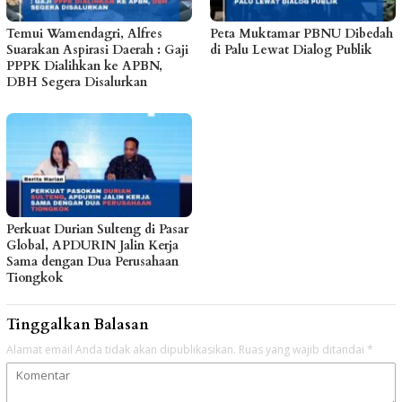
Temui Wamendagri, Alfres
Peta Muktamar PBNU Dibedah
Suarakan Aspirasi Daerah : Gaji
di Palu Lewat Dialog Publik
PPPK Dialihkan ke APBN,
DBH Segera Disalurkan
Perkuat Durian Sulteng di Pasar
Global, APDURIN Jalin Kerja
Sama dengan Dua Perusahaan
Tiongkok
Tinggalkan Balasan
Alamat email Anda tidak akan dipublikasikan.
Ruas yang wajib ditandai
*