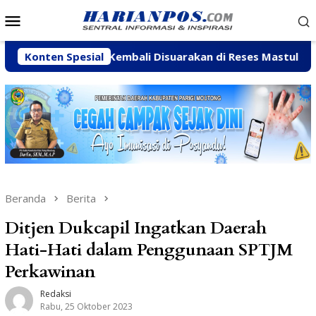
Loncat
Menu
ke
Mobile
konten
Palapi Kembali Disuarakan di Reses Mastulah
Konten Spesial
Jalan 
Beranda
Berita
Ditjen Dukcapil Ingatkan Daerah
Hati-Hati dalam Penggunaan SPTJM
Perkawinan
Redaksi
Rabu, 25 Oktober 2023