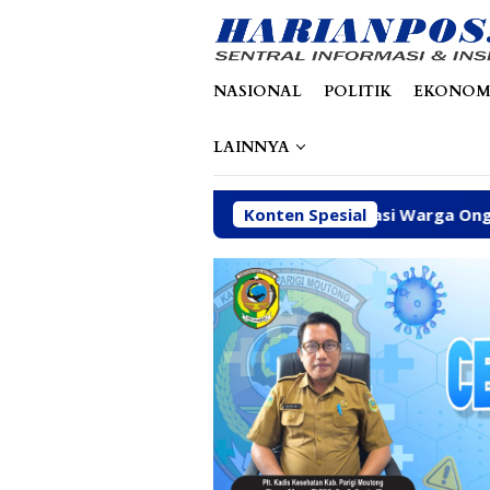
Loncat
tutup
ke
konten
NASIONAL
POLITIK
EKONOM
LAINNYA
ngga Ambulans Jadi Aspirasi Warga Ongka Malino Dititip ke F
Konten Spesial