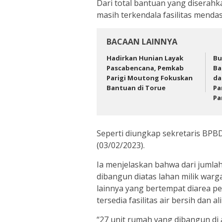
Dari total bantuan yang diserahk
masih terkendala fasilitas mendas
BACAAN LAINNYA
Hadirkan Hunian Layak
Bu
Pascabencana, Pemkab
Ba
Parigi Moutong Fokuskan
da
Bantuan di Torue
Pa
Pa
Seperti diungkap sekretaris BPBD
(03/02/2023).
Ia menjelaskan bahwa dari jumla
dibangun diatas lahan milik warga
lainnya yang bertempat diarea p
tersedia fasilitas air bersih dan 
“27 unit rumah yang dibangun di 