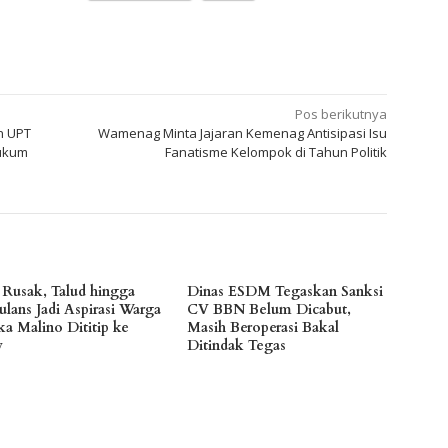
Pos berikutnya
n UPT
Wamenag Minta Jajaran Kemenag Antisipasi Isu
Hukum
Fanatisme Kelompok di Tahun Politik
n Rusak, Talud hingga
Dinas ESDM Tegaskan Sanksi
lans Jadi Aspirasi Warga
CV BBN Belum Dicabut,
a Malino Dititip ke
Masih Beroperasi Bakal
y
Ditindak Tegas