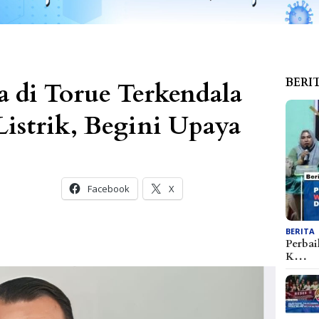
BERI
a di Torue Terkendala
Listrik, Begini Upaya
Facebook
X
BERITA
Perbai
K…