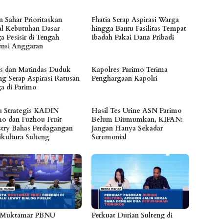
n Sahar Prioritaskan
Fhatia Serap Aspirasi Warga
l Kebutuhan Dasar
hingga Bantu Fasilitas Tempat
a Pesisir di Tengah
Ibadah Pakai Dana Pribadi
iensi Anggaran
es dan Matindas Duduk
Kapolres Parimo Terima
ng Serap Aspirasi Ratusan
Penghargaan Kapolri
a di Parimo
 Strategis KADIN
Hasil Tes Urine ASN Parimo
mo dan Fuzhou Fruit
Belum Diumumkan, KIPAN:
stry Bahas Perdagangan
Jangan Hanya Sekadar
ikultura Sulteng
Seremonial
 Muktamar PBNU
Perkuat Durian Sulteng di