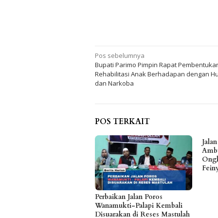
Navigasi
Pos sebelumnya
Bupati Parimo Pimpin Rapat Pembentuka
pos
Rehabilitasi Anak Berhadapan dengan 
dan Narkoba
POS TERKAIT
Jala
Ambu
Ongk
Fein
Perbaikan Jalan Poros
Wanamukti-Palapi Kembali
Disuarakan di Reses Mastulah