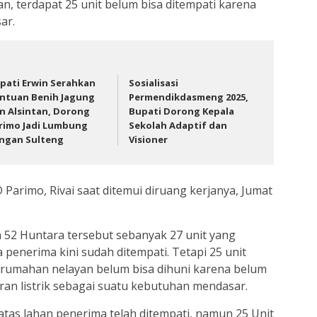
an, terdapat 25 unit belum bisa ditempati karena
ar.
pati Erwin Serahkan
Sosialisasi
ntuan Benih Jagung
Permendikdasmeng 2025,
n Alsintan, Dorong
Bupati Dorong Kepala
rimo Jadi Lumbung
Sekolah Adaptif dan
ngan Sulteng
Visioner
 Parimo, Rivai saat ditemui diruang kerjanya, Jumat
h 52 Huntara tersebut sebanyak 27 unit yang
 penerima kini sudah ditempati. Tetapi 25 unit
erumahan nelayan belum bisa dihuni karena belum
aliran listrik sebagai suatu kebutuhan mendasar.
atas lahan penerima telah ditempati, namun 25 Unit