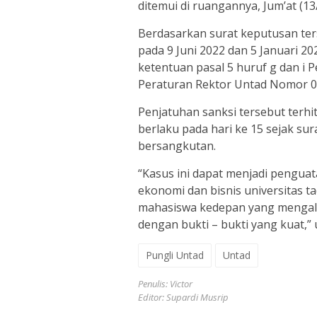
ditemui di ruangannya, Jum’at (13
Berdasarkan surat keputusan te
pada 9 Juni 2022 dan 5 Januari 
ketentuan pasal 5 huruf g dan i
Peraturan Rektor Untad Nomor 01
Penjatuhan sanksi tersebut terh
berlaku pada hari ke 15 sejak sur
bersangkutan.
“Kasus ini dapat menjadi pengua
ekonomi dan bisnis universitas t
mahasiswa kedepan yang mengalami
dengan bukti – bukti yang kuat,
Pungli Untad
Untad
Penulis: Victor
Editor: Supardi Musrip