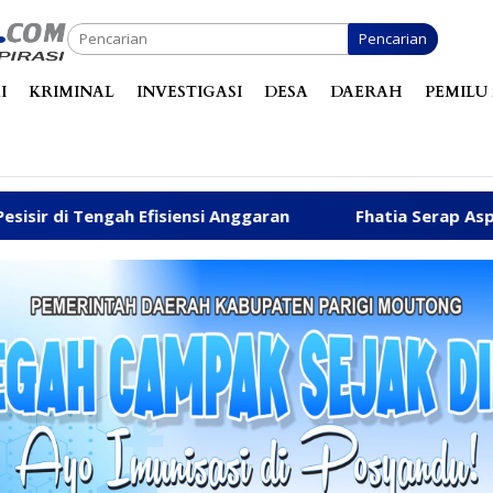
Pencarian
I
KRIMINAL
INVESTIGASI
DESA
DAERAH
PEMILU 
isiensi Anggaran
Fhatia Serap Aspirasi Warga hingga