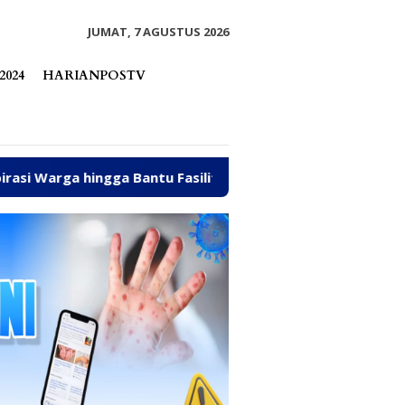
tutup
JUMAT, 7 AGUSTUS 2026
2024
HARIANPOSTV
 Bantu Fasilitas Tempat Ibadah Pakai Dana Pribadi
D