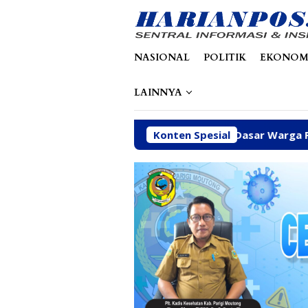
Loncat
tutup
ke
konten
NASIONAL
POLITIK
EKONOM
LAINNYA
ritaskan Kawal Kebutuhan Dasar Warga Pesisir di Tengah Ef
Konten Spesial